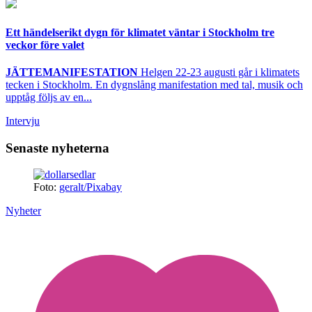
Ett händelserikt dygn för klimatet väntar i Stockholm tre
veckor före valet
JÄTTEMANIFESTATION
Helgen 22-23 augusti går i klimatets
tecken i Stockholm. En dygnslång manifestation med tal, musik och
upptåg följs av en...
Intervju
Senaste nyheterna
Foto:
geralt/Pixabay
Nyheter