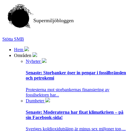
Supermiljöbloggen
Stötta SMB
Hem
Områden
Nyheter
Senaste:
Storbanker öser in pengar i fossilbränslen
och petrokemi
Protesterna mot storbankernas finansiering av
fossilsektorn har...
Dumheter
Senaste:
Moderaterna har fixat klimatkrisen – på
sin Facebook-sida!
Sveriges koldioxidutsläpp är minus sex miljoner ton,...