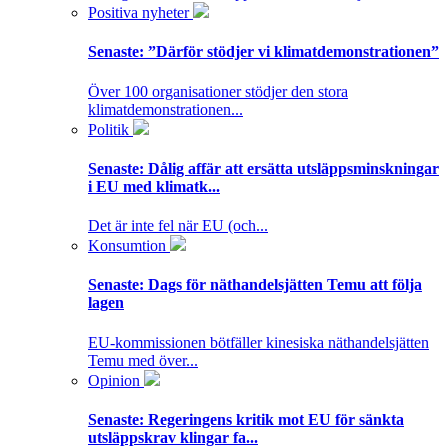
Positiva nyheter
Senaste:
”Därför stödjer vi klimatdemonstrationen”
Över 100 organisationer stödjer den stora
klimatdemonstrationen...
Politik
Senaste:
Dålig affär att ersätta utsläppsminskningar
i EU med klimatk...
Det är inte fel när EU (och...
Konsumtion
Senaste:
Dags för näthandelsjätten Temu att följa
lagen
EU-kommissionen bötfäller kinesiska näthandelsjätten
Temu med över...
Opinion
Senaste:
Regeringens kritik mot EU för sänkta
utsläppskrav klingar fa...