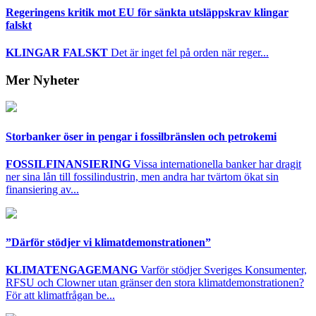
Regeringens kritik mot EU för sänkta utsläppskrav klingar
falskt
KLINGAR FALSKT
Det är inget fel på orden när reger...
Mer Nyheter
Storbanker öser in pengar i fossilbränslen och petrokemi
FOSSILFINANSIERING
Vissa internationella banker har dragit
ner sina lån till fossilindustrin, men andra har tvärtom ökat sin
finansiering av...
”Därför stödjer vi klimatdemonstrationen”
KLIMATENGAGEMANG
Varför stödjer Sveriges Konsumenter,
RFSU och Clowner utan gränser den stora klimatdemonstrationen?
För att klimatfrågan be...