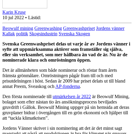
Karin Kruse
10 jul 2022
• Lästid:
Beowulf mining
Greenwashing
Greenwashpriset
Jordens vänner
Kallak
politik
Skogsindustrin
Svenska Skogen
Svenska Greenwashpriset delas ut varje år av Jordens vänner i
syfte att uppmärksamma aktörer som framställer sig själva,
eller sin verksamhet, som mer hållbara än vad de är. Nu är de
nominerade klara och omröstningen öppen.
Det är allmänheten som både nominerar och röstar fram årets
främsta grönmålare. Omröstningen pågår fram till och med
prisutdelningen i höst. Sedan år 2009 har priset delats ut till bland
annat Preem, Sveaskog och
AP-fonderna
.
Den första nominerade till
utmärkelsen år 2022
är Beowulf Mining,
bolaget som efter nästan tio års ansökningsprocess beviljades
gruvdrift i Gállok. Beowulf Mining uppger på sin hemsida att deras
gruvplaner bidrar i övergången till en grön ekonomi och hjälper till
att “tackla klimatkrisen”.
Jordens Vänner skriver i sin nominering att det är det minst sagt
magstarkt att påstå att produktionen är bra för klimatet när gruvors