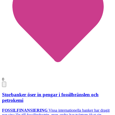
0
Storbanker öser in pengar i fossilbränslen och
petrokemi
FOSSILFINANSIERING
Vissa internationella banker har dragit
ner sina lån till fossilindustrin, men andra har tvärtom ökat sin