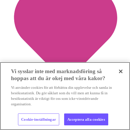
Vi sysslar inte med marknadsföring så
hoppas att du är okej med våra kakor?
Vi använder cookies för att förbättra din upplevelse och samla in
besöksstatistik. Du gör såklart som du vill men att kunna få in
besöksstatistik är viktigt för oss som icke-vinstdrivande
2
organisation.
”Därför stödjer vi klimatdemonstrationen”
Cookie-inställningar
Acceptera alla cookies
KLIMATENGAGEMANG
Varför stödjer Sveriges Konsumenter,