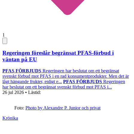
1
Regeringen föreslår begränsat PFAS-förbud i
väntan på EU
PFAS FÖRBJUDS
Regeringen har beslutat om ett begränsat
svenskt förbud mot PFAS i en rad konsumentprodukter. Men det är
lågt hängande frukter, enligt e...
PFAS FÖRBJUDS
Regeringen
har beslutat om ett begränsat svenskt förbud mot PFAS i...
26 jul 2026
• Lästid:
Foto:
Photo by Alexandre P. Junior och privat
Krönika