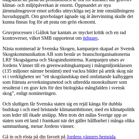
klimat- och miljöpåverkan är enorm. Öppnandet av nya
järnmalmsgruvor emot urfolks uttryckliga nej är inte omställningens
huvuduppgift. Om gruvbolaget ägnade sig åt återvinning skulle det
kunna finnas fog för att prata om grön ekonomi.
Gruvprocessen i Gállok har kantats av mycket kritik och en rad
kontroverser, vilket SMB rapporterat om
tidigare
.
Nästa nominerad är Svenska Skogen, kampanjen skapad av Svensk
Skogskommunikation AB som består av branschorganisationerna
LRF Skogsägarna och Skogsindustrierna. Kampanjen utses av
Jordens Vänner till en greenwashingkampanj i mångmiljonklassen
(135 miljoner närmre bestämt) med vackra bilder på artrik skog när
vi i verkligheten ser ”ett skogslandskap med omfattande kalhyggen
som främsta avverkningsmetod och utbredda monokulturer som
resulterat i en grav kris för den biologiska mångfalden i svensk
skog”, enligt nomineringen.
Och slutligen får Svenska staten sig en rejäl känga för dubbla
budskap i och med bristande klimatambitioner, med en klimatpolitik
som leder till ökade utsläpp. Men trots det målas Sverige upp av
staten som ett land i framkant när det gäller hållbarhet i många olika
sammanhang, menar Jordens vänner.
​Gå in och rösta på din favorit på
Jordens vänners hemsida
.