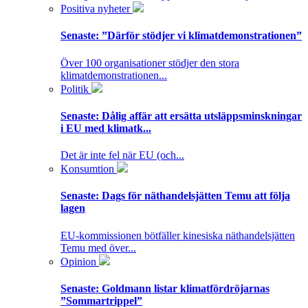
Positiva nyheter
Senaste:
”Därför stödjer vi klimatdemonstrationen”
Över 100 organisationer stödjer den stora
klimatdemonstrationen...
Politik
Senaste:
Dålig affär att ersätta utsläppsminskningar
i EU med klimatk...
Det är inte fel när EU (och...
Konsumtion
Senaste:
Dags för näthandelsjätten Temu att följa
lagen
EU-kommissionen bötfäller kinesiska näthandelsjätten
Temu med över...
Opinion
Senaste:
Goldmann listar klimatfördröjarnas
”Sommartrippel”