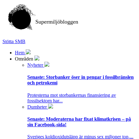
Supermiljöbloggen
Stötta SMB
Hem
Områden
Nyheter
Senaste:
Storbanker öser in pengar i fossilbränslen
och petrokemi
Protesterna mot storbankernas finansiering av
fossilsektorn har...
Dumheter
Senaste:
Moderaterna har fixat klimatkrisen – på
sin Facebook-sida!
Sveriges koldioxidutsläpp är minus sex miljoner ton,...