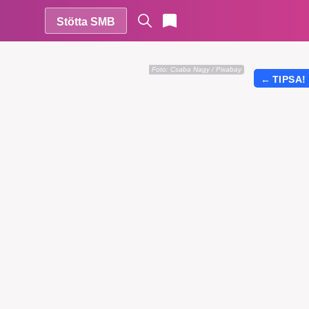
Stötta SMB
Foto:
Csaba Nagy / Pixabay
←
TIPSA!
r vår
vårt