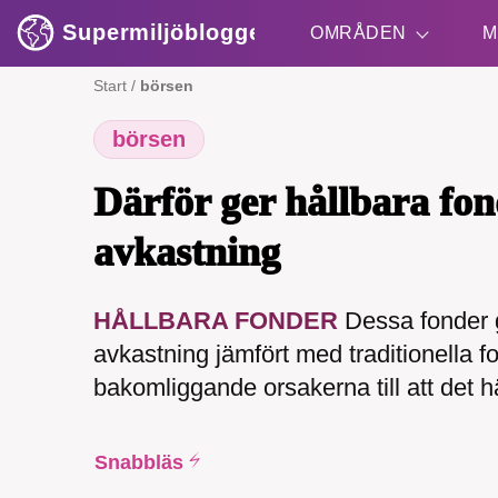
Supermiljöbloggen
OMRÅDEN
M
Start
/
börsen
börsen
Shift + S
Därför ger hållbara fon
avkastning
HÅLLBARA FONDER
Dessa fonder 
SMB 
avkastning jämfört med traditionella 
nyh
bakomliggande orsakerna till att det h
Snabbläs