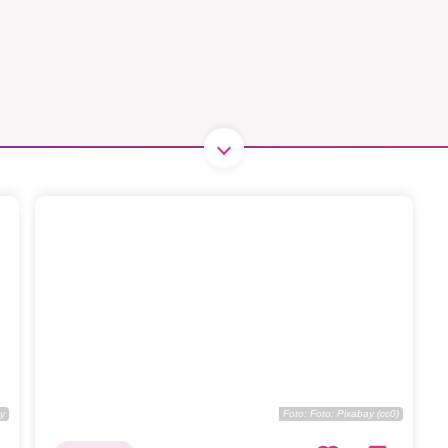
1231368703
Läs vad vi vill göra
y
Foto:
Foto: Pixabay (cc0)