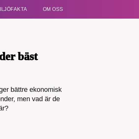
ILJÖFAKTA
OM OSS
Esc
der bäst
ger bättre ekonomisk
kämpar för en hållbar framtid. Sedan starten 2010 ha
fonder, men vad är de
ideella redaktion drivit miljödebatten framåt genom
etsbevakning och granskningar. Nu vill vi utveckla 
är?
arbete – och vi hoppas att du vill hjälpa oss.
Stötta vårt arbete genom att swisha en slant till