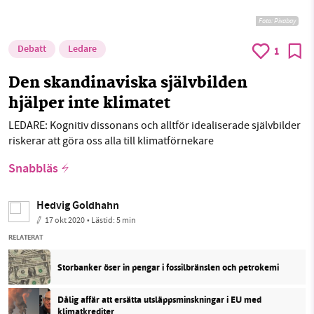
Foto:
Pixabay
Debatt
Ledare
1
Den skandinaviska självbilden
hjälper inte klimatet
LEDARE: Kognitiv dissonans och alltför idealiserade självbilder
riskerar att göra oss alla till klimatförnekare
Snabbläs
Hedvig Goldhahn
17 okt 2020
• Lästid:
5 min
RELATERAT
Storbanker öser in pengar i fossilbränslen och petrokemi
Dålig affär att ersätta utsläppsminskningar i EU med
klimatkrediter