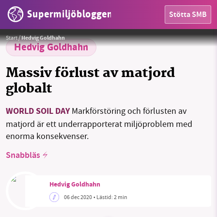
Supermiljöbloggen
Stötta SMB
Foto:
icon0.com
Start
/
Hedvig Goldhahn
Hedvig Goldhahn
Massiv förlust av matjord
globalt
HEM
WORLD SOIL DAY
Markförstöring och förlusten av
matjord är ett underrapporterat miljöproblem med
OMRÅDEN
enorma konsekvenser.
MILJÖFAKTA
Snabbläs
OM OSS
Hedvig Goldhahn
06 dec 2020
• Lästid:
2 min
Sök
Sparade inlägg
Tipsa oss