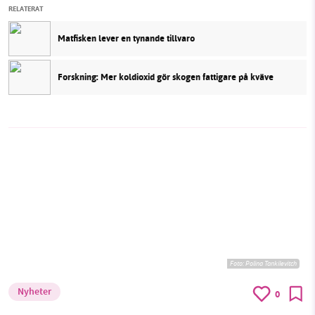
RELATERAT
Matfisken lever en tynande tillvaro
Forskning: Mer koldioxid gör skogen fattigare på kväve
Foto:
Polina Tankilevitch
Nyheter
0