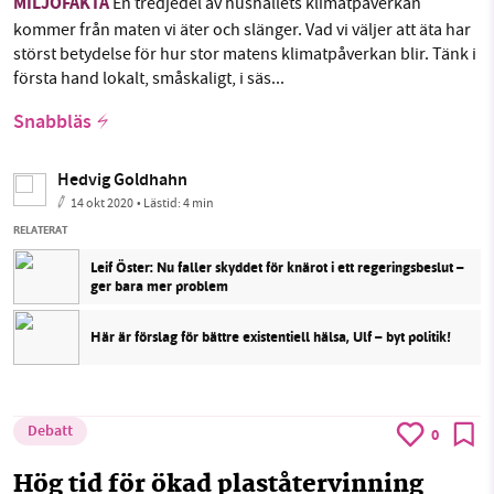
MILJÖFAKTA
En tredjedel av hushållets klimatpåverkan
kommer från maten vi äter och slänger. Vad vi väljer att äta har
störst betydelse för hur stor matens klimatpåverkan blir. Tänk i
första hand lokalt, småskaligt, i säs...
Snabbläs
Hedvig Goldhahn
14 okt 2020
• Lästid:
4 min
RELATERAT
Leif Öster: Nu faller skyddet för knärot i ett regeringsbeslut –
ger bara mer problem
Här är förslag för bättre existentiell hälsa, Ulf – byt politik!
Debatt
0
Hög tid för ökad plaståtervinning