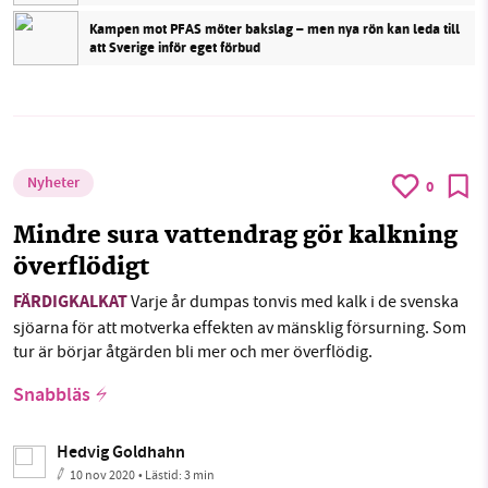
Kampen mot PFAS möter bakslag – men nya rön kan leda till
att Sverige inför eget förbud
Nyheter
0
Mindre sura vattendrag gör kalkning
överflödigt
FÄRDIGKALKAT
Varje år dumpas tonvis med kalk i de svenska
sjöarna för att motverka effekten av mänsklig försurning. Som
tur är börjar åtgärden bli mer och mer överflödig.
Snabbläs
Hedvig Goldhahn
10 nov 2020
• Lästid:
3 min