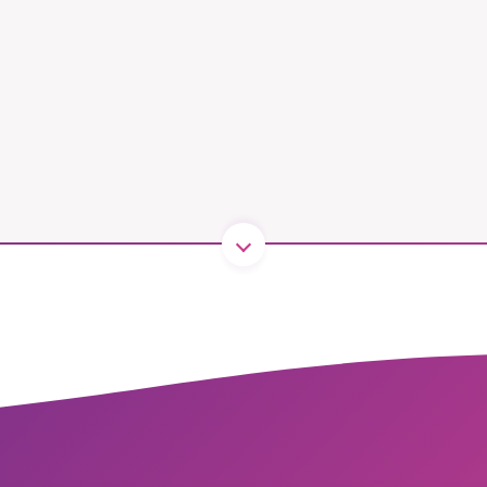
B kämpar för en hållbar framtid. Sedan starten 2010 har 
ideella redaktion drivit miljödebatten framåt genom
tsbevakning och granskningar. Nu vill vi utveckla vårt arb
och vi hoppas att du vill hjälpa oss.
Stötta vårt arbete genom att swisha en slant till
1231368703
Läs vad vi vill göra