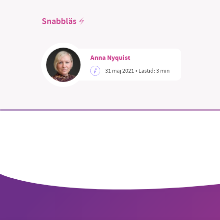
Snabbläs
Anna Nyquist
SM
31 maj 2021
• Lästid:
3 min
nyhe