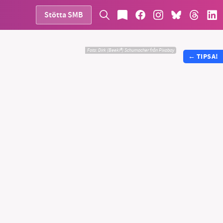
Stötta SMB
Foto:
Dirk (Beeki®) Schumacher från Pixabay
←
TIPSA!