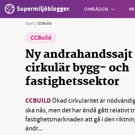
Supermiljöbloggen
OMRÅDEN
MI
Start
/
CCBuild
CCBuild
Shift + S
Ny andrahandssajt 
cirkulär bygg- och
fastighetssektor
CCBUILD
Ökad cirkularitet är nödvändigt
ska nås, men det har ändå gått relativt tr
fastighetsmarknaden att gå i den riktni
ändr...