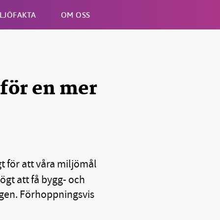
LJÖFAKTA
OM OSS
Esc
för en mer
 för att våra miljömål
ögt att få bygg- och
ngen. Förhoppningsvis