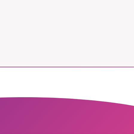
vår
ete –