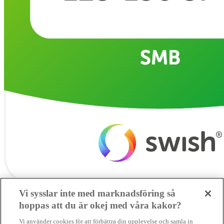
Vi sysslar inte med marknadsföring så
hoppas att du är okej med våra kakor?
SMB kämpar för en hållbar framtid. Sedan starten 2010 har vår
Vi använder cookies för att förbättra din upplevelse och samla in
ideella redaktion drivit miljödebatten framåt genom nyhetsbevakning