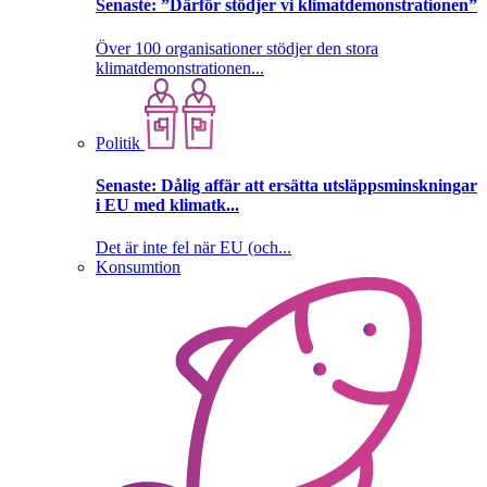
Senaste:
”Därför stödjer vi klimatdemonstrationen”
Över 100 organisationer stödjer den stora
klimatdemonstrationen...
Politik
Senaste:
Dålig affär att ersätta utsläppsminskningar
i EU med klimatk...
Det är inte fel när EU (och...
Konsumtion