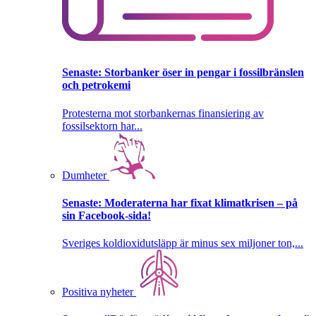
Senaste:
Storbanker öser in pengar i fossilbränslen
och petrokemi
Protesterna mot storbankernas finansiering av
fossilsektorn har...
Dumheter
Senaste:
Moderaterna har fixat klimatkrisen – på
sin Facebook-sida!
Sveriges koldioxidutsläpp är minus sex miljoner ton,...
Positiva nyheter