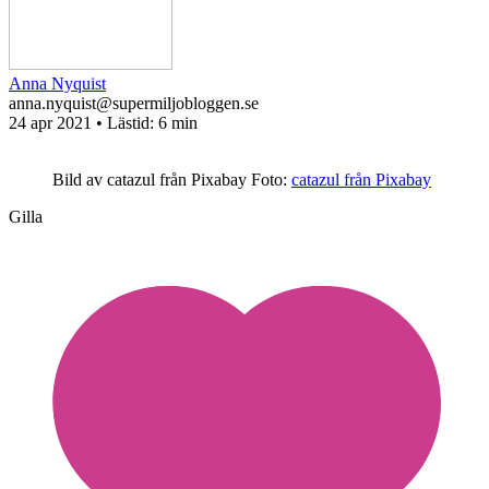
Anna Nyquist
anna.nyquist@supermiljobloggen.se
24 apr 2021
• Lästid:
6 min
Bild av catazul från Pixabay
Foto:
catazul från Pixabay
Gilla