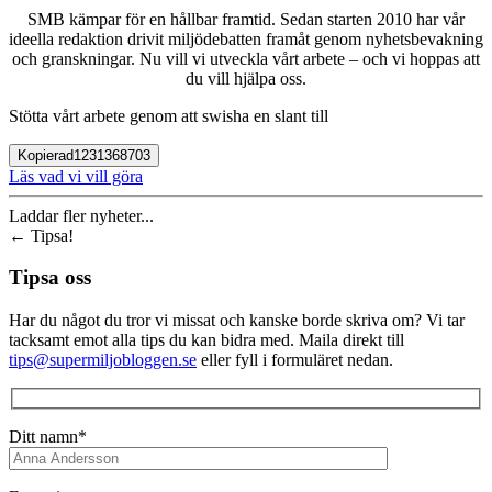
SMB kämpar för en hållbar framtid. Sedan starten 2010 har vår
ideella redaktion drivit miljödebatten framåt genom nyhetsbevakning
och granskningar. Nu vill vi utveckla vårt arbete – och vi hoppas att
du vill hjälpa oss.
Stötta vårt arbete genom att swisha en slant till
Kopierad
1231368703
Läs vad vi vill göra
Laddar fler nyheter...
←
Tipsa!
Tipsa oss
Har du något du tror vi missat och kanske borde skriva om? Vi tar
tacksamt emot alla tips du kan bidra med. Maila direkt till
tips@supermiljobloggen.se
eller fyll i formuläret nedan.
Ditt namn*