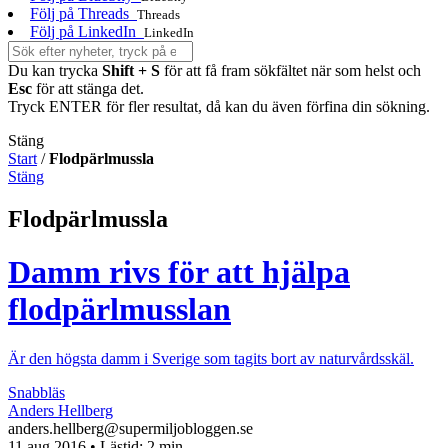
Följ på Threads
Threads
Följ på LinkedIn
LinkedIn
Du kan trycka
Shift + S
för att få fram sökfältet när som helst och
Esc
för att stänga det.
Tryck ENTER för fler resultat, då kan du även förfina din sökning.
Stäng
Start
/
Flodpärlmussla
Stäng
Flodpärlmussla
Damm rivs för att hjälpa
flodpärlmusslan
Är den högsta damm i Sverige som tagits bort av naturvårdsskäl.
Snabbläs
Anders Hellberg
anders.hellberg@supermiljobloggen.se
11 aug 2016
• Lästid:
2 min