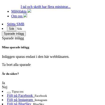
I tal och skrift har flera ministrar...
Miljöfakta
Om oss
Stötta SMB
Sök
Sök
Sparade inlägg
Sparade inlägg
Mina sparade inlägg
Inläggen sparas endast i den här webbläsaren.
Ta bort alla sparade
Är du säker?
Ja
Nej
Tipsa oss
Följ på Facebook
Facebook
Följ på Instagram
Instagram
Följ på BlueSky
BlueSky