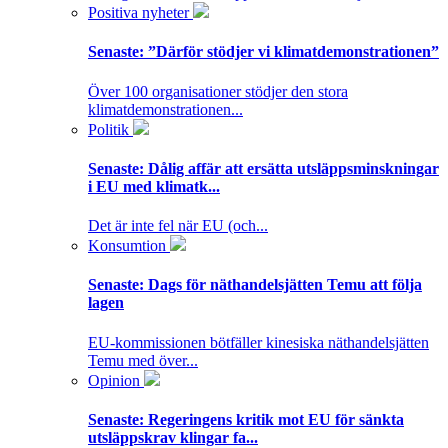
Positiva nyheter
Senaste:
”Därför stödjer vi klimatdemonstrationen”
Över 100 organisationer stödjer den stora
klimatdemonstrationen...
Politik
Senaste:
Dålig affär att ersätta utsläppsminskningar
i EU med klimatk...
Det är inte fel när EU (och...
Konsumtion
Senaste:
Dags för näthandelsjätten Temu att följa
lagen
EU-kommissionen bötfäller kinesiska näthandelsjätten
Temu med över...
Opinion
Senaste:
Regeringens kritik mot EU för sänkta
utsläppskrav klingar fa...