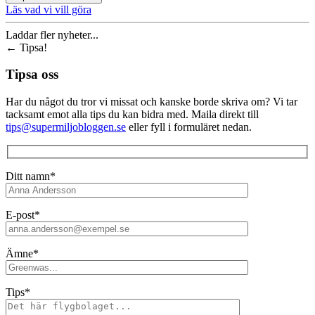
Läs vad vi vill göra
Laddar fler nyheter...
←
Tipsa!
Tipsa oss
Har du något du tror vi missat och kanske borde skriva om? Vi tar
tacksamt emot alla tips du kan bidra med. Maila direkt till
tips@supermiljobloggen.se
eller fyll i formuläret nedan.
Ditt namn*
E-post*
Ämne*
Tips*