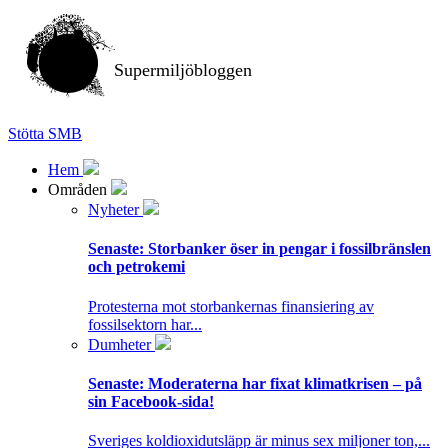
Supermiljöbloggen
Stötta SMB
Hem
Områden
Nyheter
Senaste:
Storbanker öser in pengar i fossilbränslen
och petrokemi
Protesterna mot storbankernas finansiering av
fossilsektorn har...
Dumheter
Senaste:
Moderaterna har fixat klimatkrisen – på
sin Facebook-sida!
Sveriges koldioxidutsläpp är minus sex miljoner ton,...