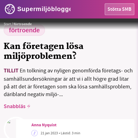
Supermiljöbloggen
Stötta SMB
Foto:
Gerd Altmann / Pixabay
HEM
Start
/
förtroende
förtroende
OMRÅDEN
Kan företagen lösa
MILJÖFAKTA
miljöproblemen?
OM OSS
TILLIT
En tolkning av nyligen genomförda företags- och
samhällsundersökningar är att vi i allt högre grad litar
på att det är företagen som ska lösa samhällsproblem,
Sök
Sparade inlägg
Tipsa oss
däribland negativ miljö-...
Snabbläs
Facebook
Instagram
BlueSky
Threads
LinkedIn
Anna Nyquist
21 jan 2023
• Lästid:
3 min