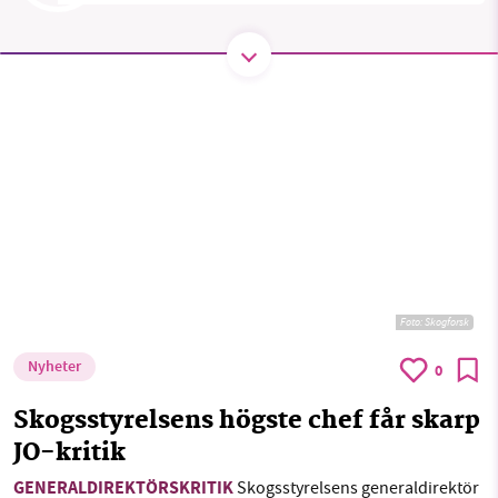
SMB kämpar för en hållbar framtid. Sedan
starten 2010 har vår ideella redaktion drivit
miljödebatten framåt genom
nyhetsbevakning och granskningar. Nu vill vi
utveckla vårt arbete – och vi hoppas att du
vill hjälpa oss.
Stötta vårt arbete genom att swisha en slant till
Foto:
Skogforsk
1231368703
Nyheter
0
Läs vad vi vill göra
Skogsstyrelsens högste chef får skarp
JO-kritik
GENERALDIREKTÖRSKRITIK
Skogsstyrelsens generaldirektör