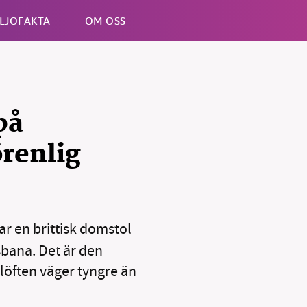
LJÖFAKTA
OM OSS
Esc
på
örenlig
ar en brittisk domstol
sbana. Det är den
 löften väger tyngre än