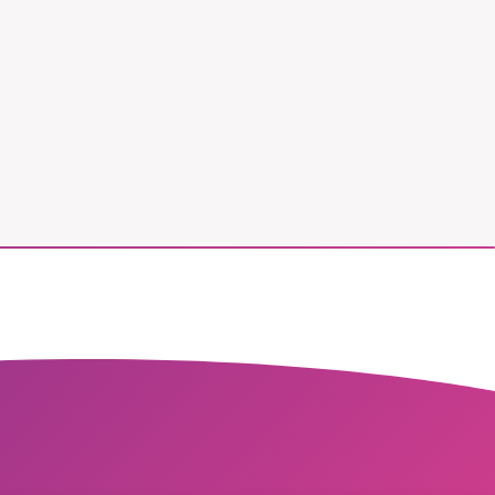
vår
ete –