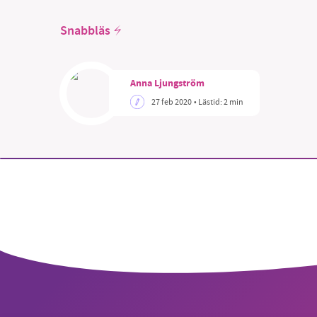
Snabbläs
Anna Ljungström
SM
27 feb 2020
• Lästid:
2 min
nyhe