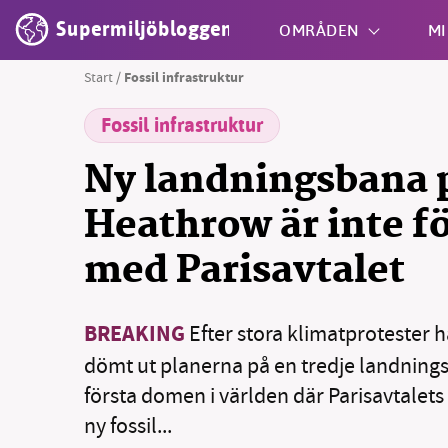
Supermiljöbloggen
OMRÅDEN
MI
Start
/
Fossil infrastruktur
Fossil infrastruktur
Shift + S
Ny landningsbana 
Heathrow är inte f
med Parisavtalet
BREAKING
Efter stora klimatprotester h
dömt ut planerna på en tredje landning
första domen i världen där Parisavtalets
ny fossil...