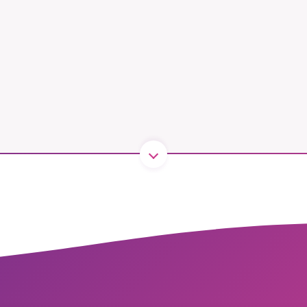
B kämpar för en hållbar framtid. Sedan starten 2010 har 
ideella redaktion drivit miljödebatten framåt genom
tsbevakning och granskningar. Nu vill vi utveckla vårt arb
och vi hoppas att du vill hjälpa oss.
Stötta vårt arbete genom att swisha en slant till
1231368703
Läs vad vi vill göra