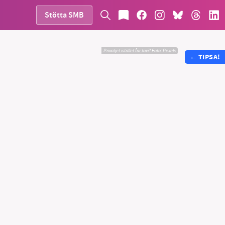
Stötta SMB
Privatjet istället för taxi?
Foto:
Pexels
←
TIPSA!