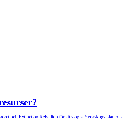
resurser?
ret och Extinction Rebellion för att stoppa Sveaskogs planer p...