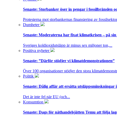
Senaste:
Storbanker öser in pengar i fossilbränslen 
Protesterna mot storbankernas finansiering av fossilsektor
Dumheter
Senaste:
Moderaterna har fixat klimatkrisen – på sin
Sveriges koldioxidutsläpp är minus sex miljoner ton,...
Positiva nyheter
Senaste:
”Därför stödjer vi klimatdemonstrationen”
Över 100 organisationer stödjer den stora klimatdemonstr
Politik
Senaste:
Dålig affär att ersätta utsläppsminskningar 
Det är inte fel när EU (och...
Konsumtion
Senaste:
Dags för näthandelsjätten Temu att följa la