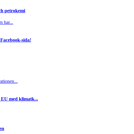
och petrokemi
n har...
 Facebook-sida!
ationen...
i EU med klimatk...
gen