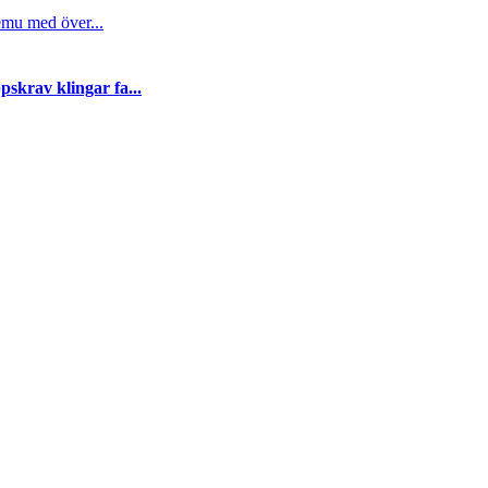
emu med över...
skrav klingar fa...