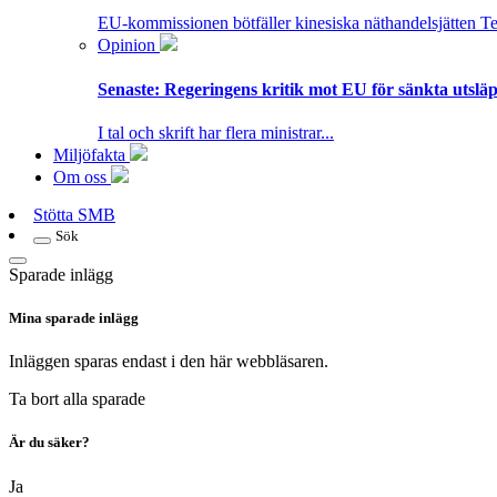
EU-kommissionen bötfäller kinesiska näthandelsjätten T
Opinion
Senaste:
Regeringens kritik mot EU för sänkta utsläpp
I tal och skrift har flera ministrar...
Miljöfakta
Om oss
Stötta SMB
Sök
Sparade inlägg
Mina sparade inlägg
Inläggen sparas endast i den här webbläsaren.
Ta bort alla sparade
Är du säker?
Ja