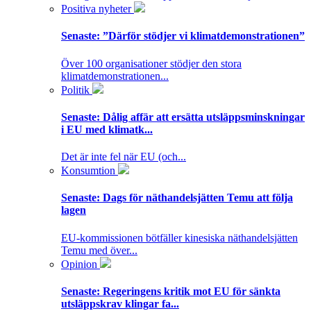
Positiva nyheter
Senaste:
”Därför stödjer vi klimatdemonstrationen”
Över 100 organisationer stödjer den stora
klimatdemonstrationen...
Politik
Senaste:
Dålig affär att ersätta utsläppsminskningar
i EU med klimatk...
Det är inte fel när EU (och...
Konsumtion
Senaste:
Dags för näthandelsjätten Temu att följa
lagen
EU-kommissionen bötfäller kinesiska näthandelsjätten
Temu med över...
Opinion
Senaste:
Regeringens kritik mot EU för sänkta
utsläppskrav klingar fa...