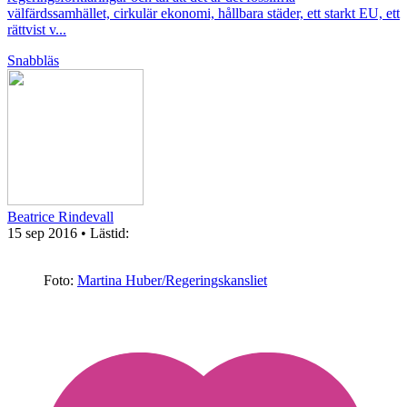
välfärdssamhället, cirkulär ekonomi, hållbara städer, ett starkt EU, ett
rättvist v...
Snabbläs
Beatrice Rindevall
15 sep 2016
• Lästid:
Foto:
Martina Huber/Regeringskansliet