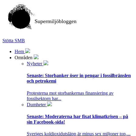
Supermiljöbloggen
Stötta SMB
Hem
Områden
Nyheter
Senaste:
Storbanker öser in pengar i fossilbränslen
och petrokemi
Protesterna mot storbankernas finansiering av
fossilsektorn har...
Dumheter
Senaste:
Moderaterna har fixat klimatkrisen – på
sin Facebook-sida!
Sveriges koldioxidutsläpp är minus sex miljoner ton,...