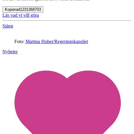
Kopierad
1231368703
Läs vad vi vill göra
Stäng
Foto:
Martina Huber/Regeringskansliet
Nyheter