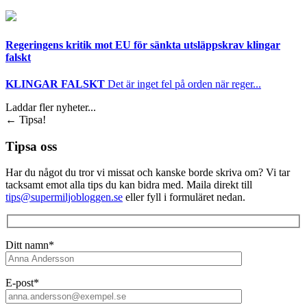
Regeringens kritik mot EU för sänkta utsläppskrav klingar
falskt
KLINGAR FALSKT
Det är inget fel på orden när reger...
Laddar fler nyheter...
←
Tipsa!
Tipsa oss
Har du något du tror vi missat och kanske borde skriva om? Vi tar
tacksamt emot alla tips du kan bidra med. Maila direkt till
tips@supermiljobloggen.se
eller fyll i formuläret nedan.
Ditt namn*
E-post*