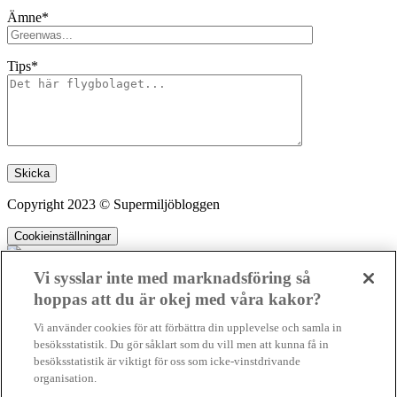
Ämne*
Tips*
Lämna detta fält tomt.
Copyright 2023 © Supermiljöbloggen
Cookieinställningar
Vi sysslar inte med marknadsföring så
hoppas att du är okej med våra kakor?
SMB kämpar för en hållbar framtid. Sedan starten 2010 har vår
Vi använder cookies för att förbättra din upplevelse och samla in
ideella redaktion drivit miljödebatten framåt genom nyhetsbevakning
besöksstatistik. Du gör såklart som du vill men att kunna få in
och granskningar. Nu vill vi utveckla vårt arbete – och vi hoppas att
besöksstatistik är viktigt för oss som icke-vinstdrivande
du vill hjälpa oss.
organisation.
Stötta vårt arbete genom att swisha en slant till