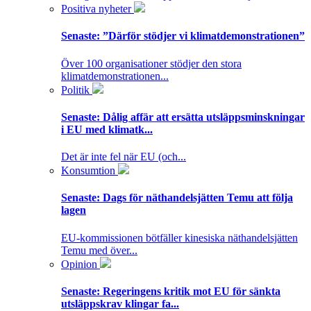
Positiva nyheter
Senaste:
”Därför stödjer vi klimatdemonstrationen”
Över 100 organisationer stödjer den stora
klimatdemonstrationen...
Politik
Senaste:
Dålig affär att ersätta utsläppsminskningar
i EU med klimatk...
Det är inte fel när EU (och...
Konsumtion
Senaste:
Dags för näthandelsjätten Temu att följa
lagen
EU-kommissionen bötfäller kinesiska näthandelsjätten
Temu med över...
Opinion
Senaste:
Regeringens kritik mot EU för sänkta
utsläppskrav klingar fa...