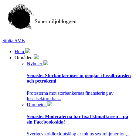
Supermiljöbloggen
Stötta SMB
Hem
Områden
Nyheter
Senaste:
Storbanker öser in pengar i fossilbränslen
och petrokemi
Protesterna mot storbankernas finansiering av
fossilsektorn har...
Dumheter
Senaste:
Moderaterna har fixat klimatkrisen – på
sin Facebook-sida!
Sveriges koldioxidutsläpp är minus sex miljoner ton,...