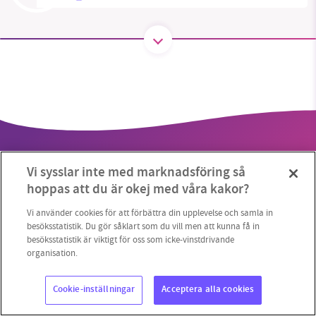
SMB kämpar för en hållbar framtid. Sedan
starten 2010 har vår ideella redaktion drivit
miljödebatten framåt genom
nyhetsbevakning och granskningar. Nu vill vi
utveckla vårt arbete – och vi hoppas att du
vill hjälpa oss.
Vi sysslar inte med marknadsföring så
Stötta vårt arbete genom att swisha en slant till
hoppas att du är okej med våra kakor?
1231368703
Vi använder cookies för att förbättra din upplevelse och samla in
besöksstatistik. Du gör såklart som du vill men att kunna få in
Copyright 2023 © Supermiljöbloggen
Cookieinställningar
besöksstatistik är viktigt för oss som icke-vinstdrivande
Läs vad vi vill göra
organisation.
Cookie-inställningar
Acceptera alla cookies