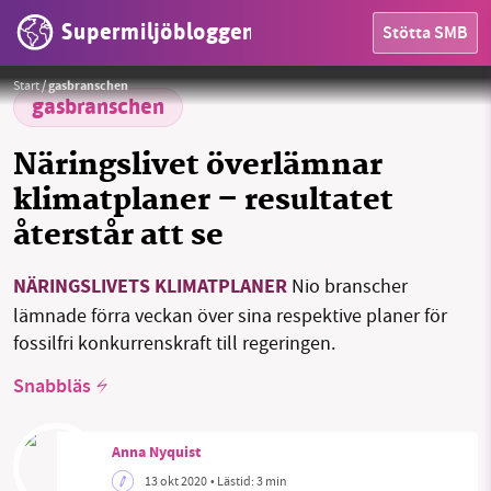
Supermiljöbloggen
Stötta SMB
HEM
Foto: Various-Photography från Pixabay
Foto:
Various-Photography från Pixabay
Start
/
gasbranschen
OMRÅDEN
gasbranschen
MILJÖFAKTA
Näringslivet överlämnar
klimatplaner – resultatet
OM OSS
återstår att se
NÄRINGSLIVETS KLIMATPLANER
Nio branscher
Sök
Sparade inlägg
Tipsa oss
lämnade förra veckan över sina respektive planer för
fossilfri konkurrenskraft till regeringen.
Facebook
Instagram
BlueSky
Snabbläs
Threads
LinkedIn
Anna Nyquist
13 okt 2020
• Lästid:
3 min