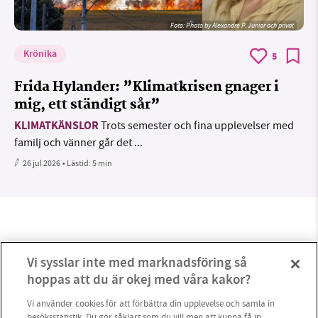
Foto:
Photo by Alexandre P. Junior och privat
Krönika
5
Frida Hylander: ”Klimatkrisen gnager i
mig, ett ständigt sår”
KLIMATKÄNSLOR
Trots semester och fina upplevelser med
familj och vänner går det ...
26 jul 2026
• Lästid:
5 min
Vi sysslar inte med marknadsföring så
hoppas att du är okej med våra kakor?
Vi använder cookies för att förbättra din upplevelse och samla in
besöksstatistik. Du gör såklart som du vill men att kunna få in