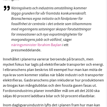
Näringslivets och industrins omställning kommer
lägga grunden för vår framtida konkurrenskraft.
Branschernas egna initiativ och färdplaner för
fossilfrihet är centrala i det arbete som tillsammans
med regeringens satsningar skapar förutsättningar
för innovationer och nya exportmöjligheter för
morgondagens jobb och välfärd
, säger
näringsminister Ibrahim Baylan
i ett
pressmeddelande.
Innehållet i planerna varierar beroende på bransch, men
mycket fokus har lagts på elektrifierade transporter och energi.
I elbranschens plan beskrivs till exempel hur man kan möta de
nya krav som kommer ställas när både industri och transporter
elektrifieras. Gasbranschens plan inkluderar hur produktionen
av biogas kan mångdubblas och den fossila gasen fasas ut.
Fordonsindustrins planer innehåller mål om att det 2030 ska
säljas 80 procent laddbara bilar och 50 procent ellastbilar.
Inom dagligvaruindustrin lyfts det i planen fram hur man kan