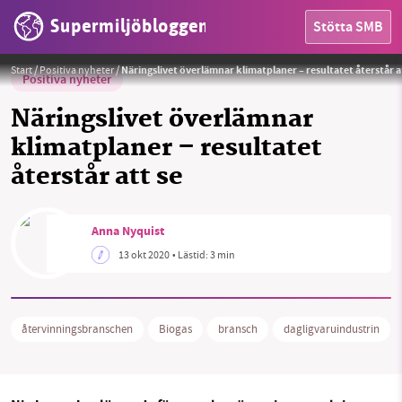
Supermiljöbloggen
Stötta SMB
Foto: Various-Photography från Pixabay
Foto:
Various-Photography från Pixabay
Start
/
Positiva nyheter
/
Näringslivet överlämnar klimatplaner – resultatet återstår a
Positiva nyheter
Näringslivet överlämnar
klimatplaner – resultatet
återstår att se
HEM
OMRÅDEN
Anna Nyquist
13 okt 2020
• Lästid:
3 min
MILJÖFAKTA
OM OSS
återvinningsbranschen
Biogas
bransch
dagligvaruindustrin
Sök
Sparade inlägg
Tipsa oss