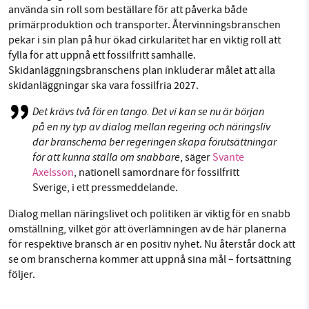
använda sin roll som beställare för att påverka både
primärproduktion och transporter. Återvinningsbranschen
pekar i sin plan på hur ökad cirkularitet har en viktig roll att
fylla för att uppnå ett fossilfritt samhälle.
Skidanläggningsbranschens plan inkluderar målet att alla
skidanläggningar ska vara fossilfria 2027.
Det krävs två för en tango. Det vi kan se nu är början
på en ny typ av dialog mellan regering och näringsliv
där branscherna ber regeringen skapa förutsättningar
för att kunna ställa om snabbare
, säger
Svante
Axelsson
, nationell samordnare för fossilfritt
Sverige, i ett pressmeddelande.
Dialog mellan näringslivet och politiken är viktig för en snabb
omställning, vilket gör att överlämningen av de här planerna
för respektive bransch är en positiv nyhet. Nu återstår dock att
se om branscherna kommer att uppnå sina mål – fortsättning
följer.