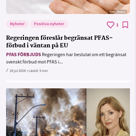
Foto:
Pixabay
Nyheter
Positiva nyheter
1
Regeringen föreslår begränsat PFAS-
förbud i väntan på EU
PFAS FÖRBJUDS
Regeringen har beslutat om ett begränsat
svenskt förbud mot PFAS i...
26 jul 2026
• Lästid:
5 min