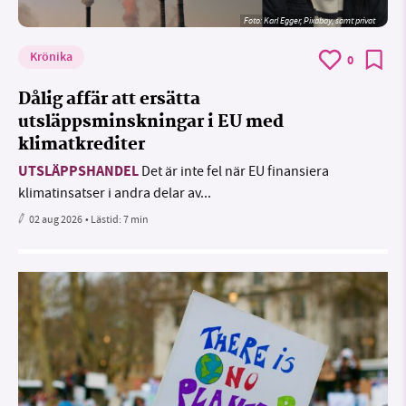
Foto:
Karl Egger, Pixabay, samt privat
Krönika
0
Dålig affär att ersätta
utsläppsminskningar i EU med
klimatkrediter
UTSLÄPPSHANDEL
Det är inte fel när EU finansiera
klimatinsatser i andra delar av...
02 aug 2026
• Lästid:
7 min