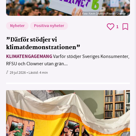
Foto:
Kevin Snyman/Pixabay Licence
Nyheter
Positiva nyheter
1
”Därför stödjer vi
klimatdemonstrationen”
KLIMATENGAGEMANG
Varför stödjer Sveriges Konsumenter,
RFSU och Clowner utan grän...
29 jul 2026
• Lästid:
4 min