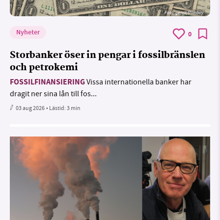
Foto:
geralt/Pixabay
Nyheter
0
Storbanker öser in pengar i fossilbränslen
och petrokemi
FOSSILFINANSIERING
Vissa internationella banker har
dragit ner sina lån till fos...
03 aug 2026
• Lästid:
3 min