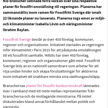
Nio branscher lämnade förra veckan över sina respektive
planer för fossilfri omställning till regeringen. Planerna har
Facebook
Instagram
BlueSky
sammanställts inom ramen för Fossilfritt Sverige där totalt
22 liknande planer nu lanserats. Planerna togs emot av miljö-
SMB kämpar för en hållbar framtid. Sedan
Threads
LinkedIn
och klimatminister Isabella Lövin och näringsminister
starten 2010 har vår ideella redaktion drivit
Ibrahim Baylan.
miljödebatten framåt genom
nyhetsbevakning och granskningar. Nu vill vi
Fossilfritt Sverige
består av över 450 företag, kommuner,
utveckla vårt arbete – och vi hoppas att du
regioner och organisationer. Initiativet startades av regeringen
vill hjälpa oss.
inför klimatmötet i Paris 2015 för att påskynda omställningen
till ett fossilfritt samhälle. Hittills har över 450 företag,
Stötta vårt arbete genom att swisha en slant till
kommuner, regioner och organisationer gått med. Fossilfritt
Sverige leds av en nationell samordnare som arbetar för att
röja undan hinder och skapa förutsättningar för aktörerna
1231368703
inom initiativet att snabbare minska sina växthusgasutsläpp.
Läs vad vi vill göra
Branschernas
planer för fossilfri konkurrenskraft
lämnades
över i samband med ett möte mellan representanter från
branscherna och de mottagande ministrarna. På mötet
diskuterades bland annat förhållandet mellan politik och
näringsliv.