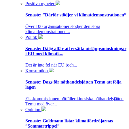
Positiva nyheter
Senaste:
”Därför stödjer vi klimatdemonstrationen”
Över 100 organisationer stödjer den stora
klimatdemonstrationen...
Politik
Senaste:
Dålig affär att ersätta utsläppsminskningar
i EU med klimatk...
Det är inte fel när EU (och...
Konsumtion
Senaste:
Dags för näthandelsjätten Temu att följa
lagen
EU-kommissionen bötfäller kinesiska näthandelsjätten
Temu med över...
Opinion
Senaste:
Goldmann listar klimatfördröjarnas
”Sommartrippel”