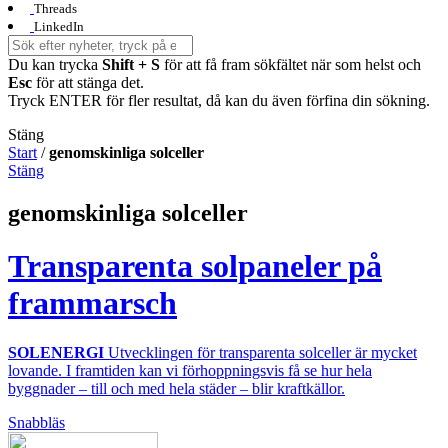
Threads
LinkedIn
Du kan trycka
Shift + S
för att få fram sökfältet när som helst och
Esc
för att stänga det.
Tryck ENTER för fler resultat, då kan du även förfina din sökning.
Stäng
Start
/
genomskinliga solceller
Stäng
genomskinliga solceller
Transparenta solpaneler på
frammarsch
SOLENERGI
Utvecklingen för transparenta solceller är mycket
lovande. I framtiden kan vi förhoppningsvis få se hur hela
byggnader – till och med hela städer – blir kraftkällor.
Snabbläs