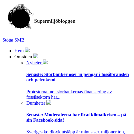
Supermiljöbloggen
Stötta SMB
Hem
Områden
Nyheter
Senaste:
Storbanker öser in pengar i fossilbränslen
och petrokemi
Protesterna mot storbankernas finansiering av
fossilsektorn har...
Dumheter
Senaste:
Moderaterna har fixat klimatkrisen – på
sin Facebook-sida!
Sveriges koldioxidutsläpp är minus sex miljoner ton,...