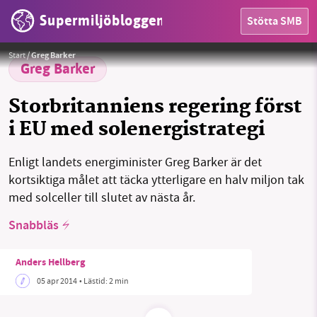
Supermiljöbloggen
Stötta SMB
HEM
Start
/
Greg Barker
Greg Barker
OMRÅDEN
Storbritanniens regering först
MILJÖFAKTA
i EU med solenergistrategi
OM OSS
Enligt landets energiminister Greg Barker är det
kortsiktiga målet att täcka ytterligare en halv miljon tak
med solceller till slutet av nästa år.
Sök
Sparade inlägg
Tipsa oss
Snabbläs
Facebook
Instagram
BlueSky
Anders Hellberg
Threads
LinkedIn
05 apr 2014
• Lästid:
2 min