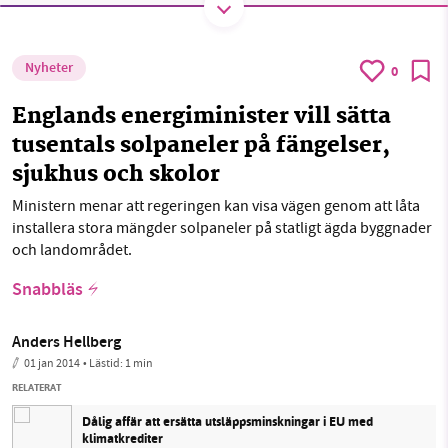
Nyheter
0
SMB kämpar för en hållbar framtid. Sedan
starten 2010 har vår ideella redaktion drivit
Englands energiminister vill sätta
miljödebatten framåt genom
tusentals solpaneler på fängelser,
nyhetsbevakning och granskningar. Nu vill vi
sjukhus och skolor
utveckla vårt arbete – och vi hoppas att du
vill hjälpa oss.
Ministern menar att regeringen kan visa vägen genom att låta
installera stora mängder solpaneler på statligt ägda byggnader
Stötta vårt arbete genom att swisha en slant till
och landområdet.
Snabbläs
1231368703
Anders Hellberg
Läs vad vi vill göra
01 jan 2014
• Lästid:
1 min
RELATERAT
Dålig affär att ersätta utsläppsminskningar i EU med
klimatkrediter