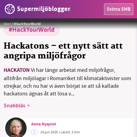
Supermiljöbloggen
Stötta SMB
HEM
Foto: @matylda från flickr
Foto:
@matylda
Start
/
#HackYourWorld
OMRÅDEN
#HackYourWorld
MILJÖFAKTA
Hackatons – ett nytt sätt att
angripa miljöfrågor
OM OSS
HACKATON
Vi har länge arbetat med miljöfrågor,
alltifrån miljölagar i Romarriket till klimataktivister som
Sök
Sparade inlägg
Tipsa oss
strejkar, och nu har vi även börjat se att så kallade
hackatons ägnas åt att lösa v...
Facebook
Instagram
BlueSky
Snabbläs
Threads
LinkedIn
Anna Nyquist
24 jun 2020
• Lästid:
2 min