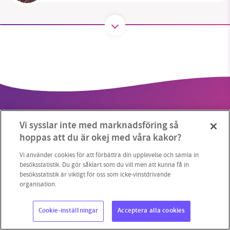
SMB kämpar för en hållbar framtid. Sedan
starten 2010 har vår ideella redaktion drivit
miljödebatten framåt genom
nyhetsbevakning och granskningar. Nu vill vi
utveckla vårt arbete – och vi hoppas att du
vill hjälpa oss.
Vi sysslar inte med marknadsföring så
Stötta vårt arbete genom att swisha en slant till
hoppas att du är okej med våra kakor?
1231368703
Vi använder cookies för att förbättra din upplevelse och samla in
Copyright 2023 © Supermiljöbloggen
Cookieinställningar
besöksstatistik. Du gör såklart som du vill men att kunna få in
besöksstatistik är viktigt för oss som icke-vinstdrivande
Läs vad vi vill göra
organisation.
Cookie-inställningar
Acceptera alla cookies