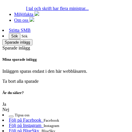
I tal och skrift har flera ministrar...
Miljöfakta
Om oss
Stötta SMB
Sök
Sök
Sparade inlägg
Sparade inlägg
Mina sparade inlägg
Inläggen sparas endast i den här webbläsaren.
Ta bort alla sparade
Är du säker?
Ja
Nej
Tipsa oss
Följ på Facebook
Facebook
Följ på Instagram
Instagram
Följ på BlueSky
BlueSky