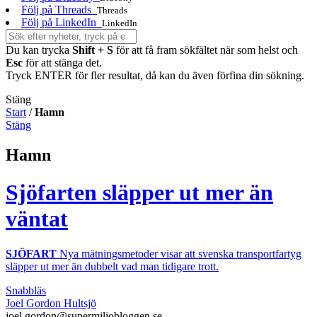
Följ på Threads
Threads
Följ på LinkedIn
LinkedIn
Du kan trycka
Shift + S
för att få fram sökfältet när som helst och
Esc
för att stänga det.
Tryck ENTER för fler resultat, då kan du även förfina din sökning.
Stäng
Start
/
Hamn
Stäng
Hamn
Sjöfarten släpper ut mer än
väntat
SJÖFART
Nya mätningsmetoder visar att svenska transportfartyg
släpper ut mer än dubbelt vad man tidigare trott.
Snabbläs
Joel Gordon Hultsjö
joel.gordon@supermiljobloggen.se