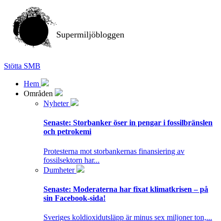
Supermiljöbloggen
Stötta SMB
Hem
Områden
Nyheter
Senaste:
Storbanker öser in pengar i fossilbränslen
och petrokemi
Protesterna mot storbankernas finansiering av
fossilsektorn har...
Dumheter
Senaste:
Moderaterna har fixat klimatkrisen – på
sin Facebook-sida!
Sveriges koldioxidutsläpp är minus sex miljoner ton,...