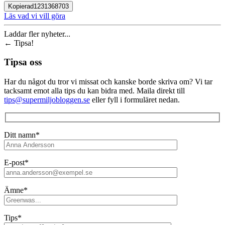
Kopierad
1231368703
Läs vad vi vill göra
Laddar fler nyheter...
←
Tipsa!
Tipsa oss
Har du något du tror vi missat och kanske borde skriva om? Vi tar
tacksamt emot alla tips du kan bidra med. Maila direkt till
tips@supermiljobloggen.se
eller fyll i formuläret nedan.
Ditt namn*
E-post*
Ämne*
Tips*