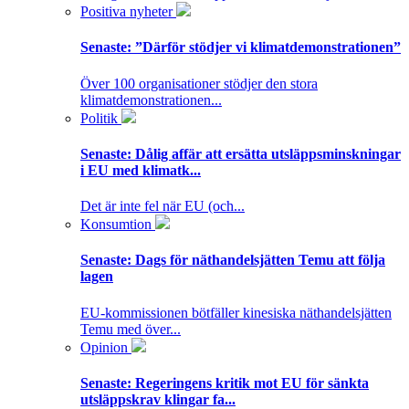
Positiva nyheter
Senaste:
”Därför stödjer vi klimatdemonstrationen”
Över 100 organisationer stödjer den stora
klimatdemonstrationen...
Politik
Senaste:
Dålig affär att ersätta utsläppsminskningar
i EU med klimatk...
Det är inte fel när EU (och...
Konsumtion
Senaste:
Dags för näthandelsjätten Temu att följa
lagen
EU-kommissionen bötfäller kinesiska näthandelsjätten
Temu med över...
Opinion
Senaste:
Regeringens kritik mot EU för sänkta
utsläppskrav klingar fa...