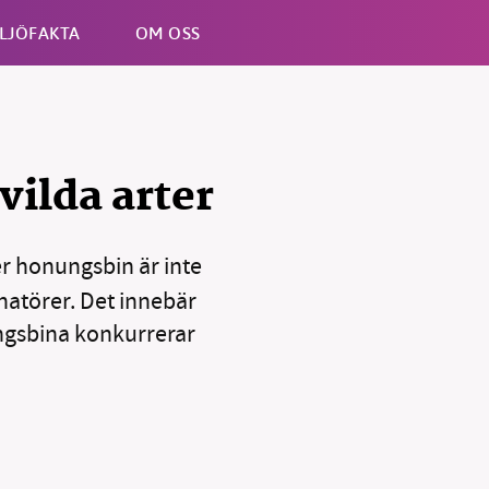
LJÖFAKTA
OM OSS
Esc
vilda arter
r honungsbin är inte
natörer. Det innebär
ngsbina konkurrerar