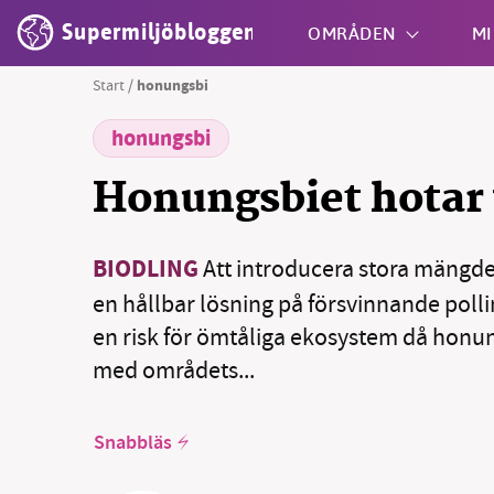
Supermiljöbloggen
OMRÅDEN
MI
Start
/
honungsbi
honungsbi
Shift + S
Honungsbiet hotar 
BIODLING
Att introducera stora mängde
en hållbar lösning på försvinnande polli
en risk för ömtåliga ekosystem då honu
med områdets...
Snabbläs