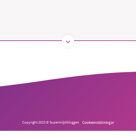
B kämpar för en hållbar framtid. Sedan starten 2010 har 
ideella redaktion drivit miljödebatten framåt genom
tsbevakning och granskningar. Nu vill vi utveckla vårt arb
och vi hoppas att du vill hjälpa oss.
Stötta vårt arbete genom att swisha en slant till
1231368703
Läs vad vi vill göra
Copyright 2023 © Supermiljöbloggen
Cookieinställningar