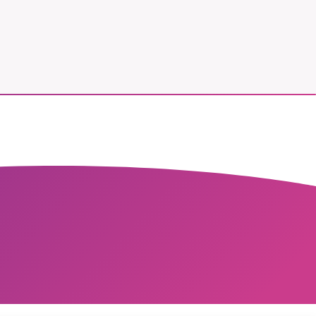
vår
ete –