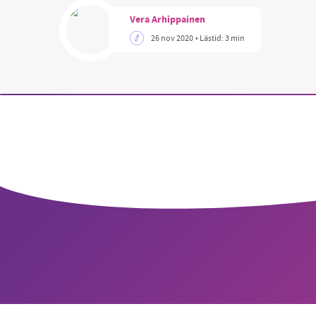
Vera Arhippainen
26 nov 2020
• Lästid:
3 min
SM
nyhe