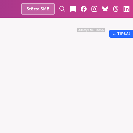
Stötta SMB
biodling
Foto:
Pixabay
←
TIPSA!