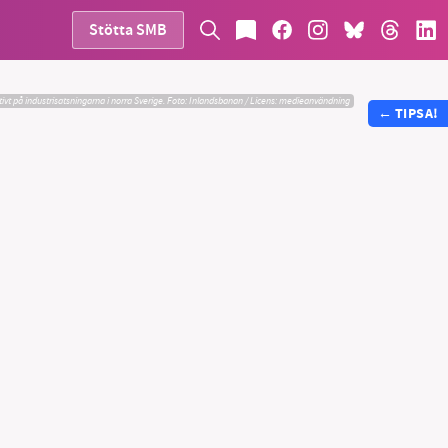
Stötta SMB
ivt på industrisatsningarna i norra Sverige.
Foto:
Inlandsbanan / Licens: medieanvändning
←
TIPSA!