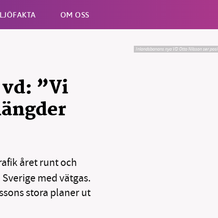
LJÖFAKTA
OM OSS
Inlandsbanans nya VD Otto Nilsson ser posit
Esc
vd: ”Vi
mängder
afik året runt och
a Sverige med vätgas.
ilssons stora planer ut