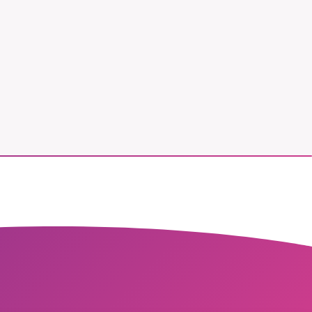
vår
ete –