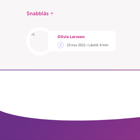
Snabbläs
Olivia Larsson
SM
23 nov 2021
• Lästid:
8 min
nyhe