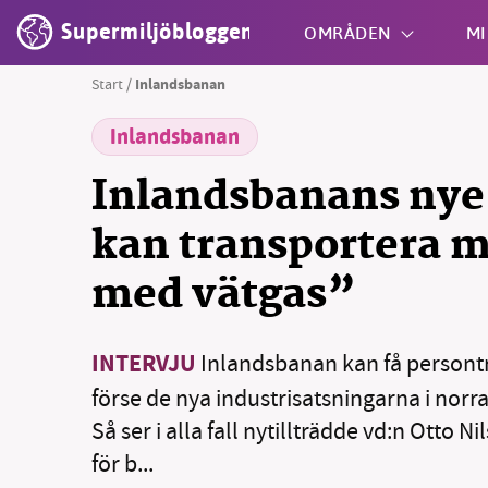
Supermiljöbloggen
OMRÅDEN
MI
Start
/
Inlandsbanan
Inlandsbanan
Shift + S
Inlandsbanans nye 
kan transportera 
med vätgas”
INTERVJU
Inlandsbanan kan få persontr
förse de nya industrisatsningarna i norr
Så ser i alla fall nytillträdde vd:n Otto N
för b...