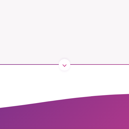
B kämpar för en hållbar framtid. Sedan starten 2010 har 
ideella redaktion drivit miljödebatten framåt genom
tsbevakning och granskningar. Nu vill vi utveckla vårt arb
och vi hoppas att du vill hjälpa oss.
Stötta vårt arbete genom att swisha en slant till
1231368703
Läs vad vi vill göra