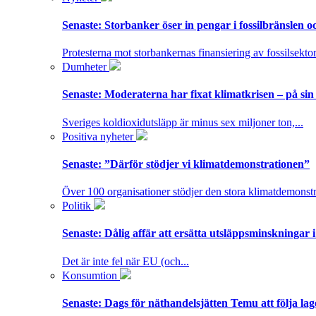
Senaste:
Storbanker öser in pengar i fossilbränslen 
Protesterna mot storbankernas finansiering av fossilsektor
Dumheter
Senaste:
Moderaterna har fixat klimatkrisen – på sin
Sveriges koldioxidutsläpp är minus sex miljoner ton,...
Positiva nyheter
Senaste:
”Därför stödjer vi klimatdemonstrationen”
Över 100 organisationer stödjer den stora klimatdemonstr
Politik
Senaste:
Dålig affär att ersätta utsläppsminskningar 
Det är inte fel när EU (och...
Konsumtion
Senaste:
Dags för näthandelsjätten Temu att följa la