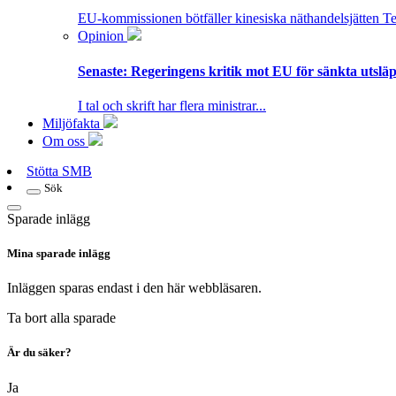
EU-kommissionen bötfäller kinesiska näthandelsjätten T
Opinion
Senaste:
Regeringens kritik mot EU för sänkta utsläpp
I tal och skrift har flera ministrar...
Miljöfakta
Om oss
Stötta SMB
Sök
Sparade inlägg
Mina sparade inlägg
Inläggen sparas endast i den här webbläsaren.
Ta bort alla sparade
Är du säker?
Ja