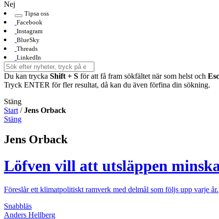
Nej
Tipsa oss
Facebook
Instagram
BlueSky
Threads
LinkedIn
Du kan trycka
Shift + S
för att få fram sökfältet när som helst och
Es
Tryck ENTER för fler resultat, då kan du även förfina din sökning.
Stäng
Start
/
Jens Orback
Stäng
Jens Orback
Löfven vill att utsläppen minska
Föreslår ett klimatpolitiskt ramverk med delmål som följs upp varje år.
Snabbläs
Anders Hellberg