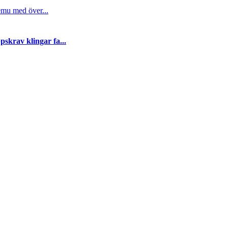
emu med över...
skrav klingar fa...