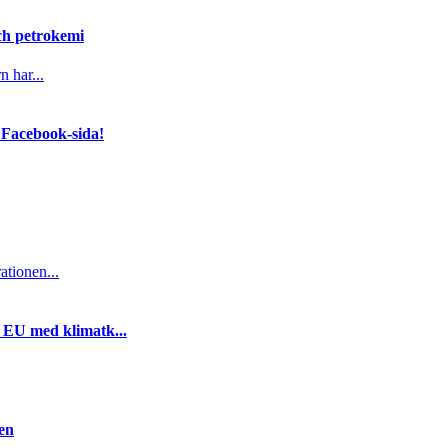
och petrokemi
n har...
 Facebook-sida!
ationen...
i EU med klimatk...
gen