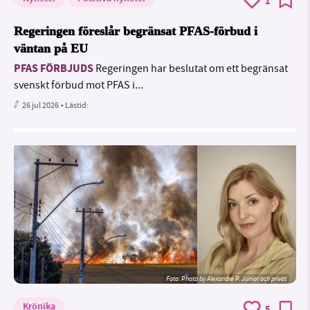
1
Regeringen föreslår begränsat PFAS-förbud i
väntan på EU
PFAS FÖRBJUDS
Regeringen har beslutat om ett begränsat
svenskt förbud mot PFAS i...
26 jul 2026
• Lästid:
Foto:
Photo by Alexandre P. Junior och privat
Krönika
5