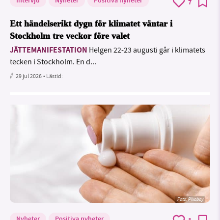
Intervju
Nyheter
Positiva nyheter
7
Ett händelserikt dygn för klimatet väntar i
Stockholm tre veckor före valet
JÄTTEMANIFESTATION
Helgen 22-23 augusti går i klimatets
tecken i Stockholm. En d...
29 jul 2026
• Lästid:
Foto:
Pixabay
Nyheter
Positiva nyheter