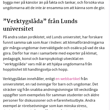
bygga mer på känslor än på fakta och tankar, och försöka visa
ungdomarna att de inte är ensamma om att känna som de gör.
”Verktygslåda” från Lunds
universitet
På andra sidan jordklotet, vid Lunds universitet, har forskare
funnit samma sak som Asar i Indien: att klimatförändringarna
gör många ungdomar överväldigade och osäkra på vad de ska
göra. Därför har man i samarbete med experter på klimat,
pedagogik, konst och barnpsykologi utvecklat en
”verktygslåda” vars mål är att hjälpa ungdomarna från
hopplöshet till handlingsvilja och hopp.
Verktygslådan innehåller, enligt
en webbartikel
från
universitetet, en rad övningar för barn och ungdomar. Det
sträcker sig från snabba andningsövningar till veckolånga
uppgifter som exempelvis för samman studenter och äldre
personer för diskussioner och erfarenhetsutbyte. Andra
exempel är rörelseövningar som kan minska stress,