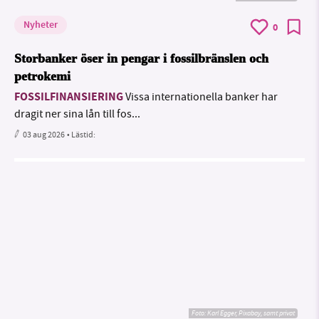
Nyheter
0
Storbanker öser in pengar i fossilbränslen och
petrokemi
FOSSILFINANSIERING
Vissa internationella banker har
dragit ner sina lån till fos...
03 aug 2026
• Lästid:
Foto:
Karl Egger, Pixabay, samt privat