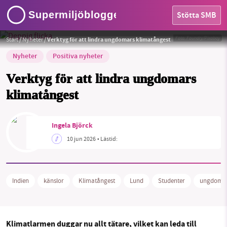
Supermiljöbloggen
Stötta SMB
Foto:
Foundry/Pixabay
Start
/
Nyheter
/
Verktyg för att lindra ungdomars klimatångest
Nyheter
Positiva nyheter
Verktyg för att lindra ungdomars
klimatångest
HEM
Ingela Björck
OMRÅDEN
10 jun 2026
• Lästid:
MILJÖFAKTA
Indien
känslor
Klimatångest
Lund
Studenter
ungdoma
OM OSS
Klimatlarmen duggar nu allt tätare, vilket kan leda till
Sök
Sparade inlägg
Tipsa oss