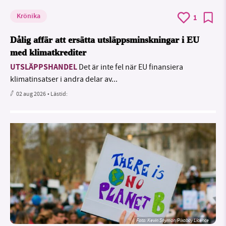
Krönika
1
Dålig affär att ersätta utsläppsminskningar i EU
med klimatkrediter
UTSLÄPPSHANDEL
Det är inte fel när EU finansiera
klimatinsatser i andra delar av...
02 aug 2026
• Lästid:
Foto:
Kevin Snyman/Pixabay Licence