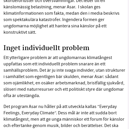
skördeförluster och översvämningar. Det leder till en
känslomässig belastning, menar Asar. I skolan ges
klimatinformationen som fakta, medan den i media beskrivs
som spektakulära katastrofer. Ingendera formen ger
ungdomarna möjlighet att hantera sina känslor på ett
konstruktivt sätt.
Inget individuellt problem
Ett ytterligare problem är att ungdomarnas klimatångest
uppfattas som ett individuellt problem snarare än ett
samhällsproblem. Det är ju inte svaga individer, utan strukturer
i samhället som egentligen bär skulden, menar Asar: sådant
som ojämlikhet, en osäker arbetsmarknad, bristfällig sjukvård,
slöseri med naturresurser och ett politiskt styre där ungdomar
ofta är utestängda.
Det program Asar nu håller på att utveckla kallas ”Everyday
Feelings, Everyday Climate”. Dess mål är inte att sudda bort
klimatångest, men att ge unga människor ett forum för känslor
och eftertanke genom musik, bilder och berättelser. Det ska