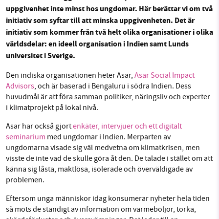
uppgivenhet inte minst hos ungdomar. Här berättar vi om två
initiativ som syftar till att minska uppgivenheten. Det är
Facebook
Instagram
BlueSky
initiativ som kommer från två helt olika organisationer i olika
SMB kämpar för en hållbar framtid. Sedan
världsdelar: en ideell organisation i Indien samt Lunds
starten 2010 har vår ideella redaktion drivit
Threads
LinkedIn
universitet i Sverige.
miljödebatten framåt genom
nyhetsbevakning och granskningar. Nu vill vi
Den indiska organisationen heter Asar,
Asar Social Impact
Advisors
, och är baserad i Bengaluru i södra Indien. Dess
utveckla vårt arbete – och vi hoppas att du
huvudmål är att föra samman politiker, näringsliv och experter
vill hjälpa oss.
i klimatprojekt på lokal nivå.
Stötta vårt arbete genom att swisha en slant till
Asar har också gjort
enkäter, intervjuer och ett digitalt
seminarium
med ungdomar i Indien. Merparten av
1231368703
ungdomarna visade sig väl medvetna om klimatkrisen, men
visste de inte vad de skulle göra åt den. De talade i stället om att
känna sig låsta, maktlösa, isolerade och överväldigade av
Läs vad vi vill göra
problemen.
Eftersom unga människor idag konsumerar nyheter hela tiden
så möts de ständigt av information om värmeböljor, torka,