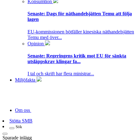
Konsumtion
Senaste:
Dags för näthandelsjätten Temu att följa
lagen
EU-kommissionen bötfäller kinesiska näthandelsjätten
Temu med över...
Opinion
Senaste:
Regeringens kritik mot EU för sänkta
utsläppskrav klingar fa...
I tal och skrift har flera ministrar...
Miljöfakta
Om oss
Stötta SMB
Sök
Sparade inlägg