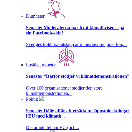
Dumheter
Senaste:
Moderaterna har fixat klimatkrisen – på
sin Facebook-sida!
Sveriges koldioxidutsläpp är minus sex miljoner ton,...
Positiva nyheter
Senaste:
”Därför stödjer vi klimatdemonstrationen”
Över 100 organisationer stödjer den stora
klimatdemonstrationen...
Politik
Senaste:
Dålig affär att ersätta utsläppsminskningar
i EU med klimatk...
Det är inte fel när EU (och...