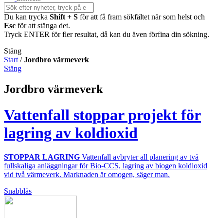
Du kan trycka
Shift + S
för att få fram sökfältet när som helst och
Esc
för att stänga det.
Tryck ENTER för fler resultat, då kan du även förfina din sökning.
Stäng
Start
/
Jordbro värmeverk
Stäng
Jordbro värmeverk
Vattenfall stoppar projekt för
lagring av koldioxid
STOPPAR LAGRING
Vattenfall avbryter all planering av två
fullskaliga anläggningar för Bio-CCS, lagring av biogen koldioxid
vid två värmeverk. Marknaden är omogen, säger man.
Snabbläs