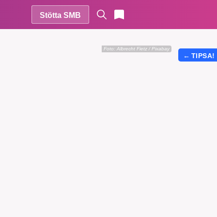
Stötta SMB
Foto:
Albrecht Fietz / Pixabay
←
TIPSA!
r vår
vårt