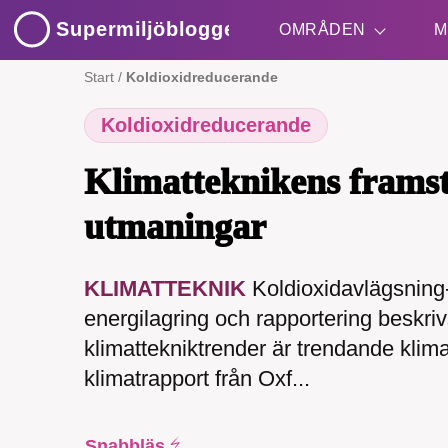
Supermiljöbloggen
OMRÅDEN
M
Start
/
Koldioxidreducerande
Koldioxidreducerande
Shift + S
Klimatteknikens frams
utmaningar
KLIMATTEKNIK
Koldioxidavlägsning-
SMB 
energilagring och rapportering beskr
nyh
klimattekniktrender är trendande klima
klimatrapport från Oxf...
Snabbläs