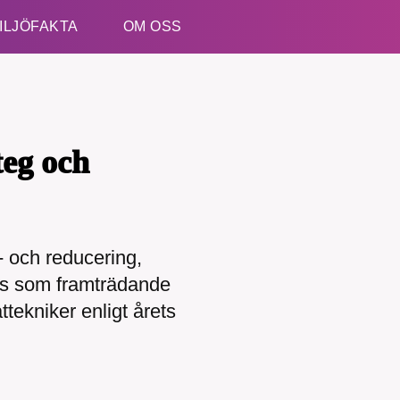
ILJÖFAKTA
OM OSS
Esc
teg och
 och reducering,
kämpar för en hållbar framtid. Sedan starten 2010 ha
ivs som framträdande
ideella redaktion drivit miljödebatten framåt genom
etsbevakning och granskningar. Nu vill vi utveckla 
ttekniker enligt årets
arbete – och vi hoppas att du vill hjälpa oss.
Stötta vårt arbete genom att swisha en slant till