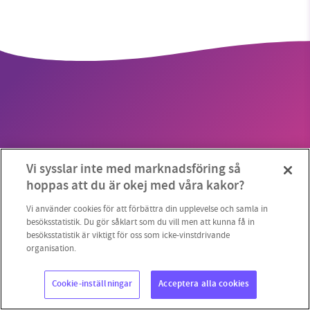
SMB kämpar för en hållbar framtid. Sedan
starten 2010 har vår ideella redaktion drivit
miljödebatten framåt genom
nyhetsbevakning och granskningar. Nu vill vi
utveckla vårt arbete – och vi hoppas att du
vill hjälpa oss.
Copyright 2023 © Supermiljöbloggen
Cookieinställningar
Vi sysslar inte med marknadsföring så
Stötta vårt arbete genom att swisha en slant till
hoppas att du är okej med våra kakor?
1231368703
Vi använder cookies för att förbättra din upplevelse och samla in
besöksstatistik. Du gör såklart som du vill men att kunna få in
besöksstatistik är viktigt för oss som icke-vinstdrivande
Läs vad vi vill göra
organisation.
Cookie-inställningar
Acceptera alla cookies