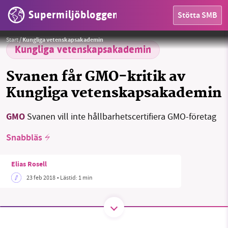
Supermiljöbloggen
Stötta SMB
HEM
Foto:
Lindsay Eyink
Start
/
Kungliga vetenskapsakademin
OMRÅDEN
Kungliga vetenskapsakademin
MILJÖFAKTA
Svanen får GMO-kritik av
Kungliga vetenskapsakademin
OM OSS
GMO
Svanen vill inte hållbarhetscertifiera GMO-företag
Sök
Sparade inlägg
Tipsa oss
Snabbläs
Elias Rosell
Facebook
Instagram
BlueSky
23 feb 2018
• Lästid:
1 min
Threads
LinkedIn