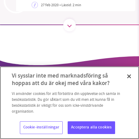
27 feb 2020
• Lästid:
2 min
SMB kämpar för en hållbar framtid. Sedan
starten 2010 har vår ideella redaktion drivit
miljödebatten framåt genom
nyhetsbevakning och granskningar. Nu vill vi
utveckla vårt arbete – och vi hoppas att du
vill hjälpa oss.
Vi sysslar inte med marknadsföring så
Stötta vårt arbete genom att swisha en slant till
hoppas att du är okej med våra kakor?
1231368703
Vi använder cookies för att förbättra din upplevelse och samla in
besöksstatistik. Du gör såklart som du vill men att kunna få in
besöksstatistik är viktigt för oss som icke-vinstdrivande
Läs vad vi vill göra
Copyright 2023 © Supermiljöbloggen
Cookieinställningar
organisation.
Cookie-inställningar
Acceptera alla cookies