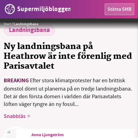
Supermiljöbloggen
Stötta SMB
HEM
Privatjet istället för taxi?
Foto:
Pexels
Start
/
Landningsbana
OMRÅDEN
Landningsbana
MILJÖFAKTA
Ny landningsbana på
Heathrow är inte förenlig med
OM OSS
Parisavtalet
BREAKING
Efter stora klimatprotester har en brittisk
Sök
Sparade inlägg
Tipsa oss
domstol dömt ut planerna på en tredje landningsbana.
Det är den första domen i världen där Parisavtalets
Facebook
Instagram
BlueSky
löften väger tyngre än ny fossil...
Snabbläs
Threads
LinkedIn
Anna Ljungström