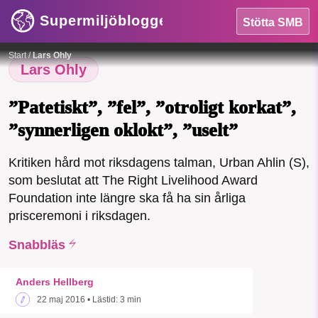
Supermiljöbloggen
Stötta SMB
HEM
Foto:
Melker Dahlstrand
Start
/
Lars Ohly
OMRÅDEN
Lars Ohly
MILJÖFAKTA
”Patetiskt”, ”fel”, ”otroligt korkat”,
”synnerligen oklokt”, ”uselt”
OM OSS
Kritiken hård mot riksdagens talman, Urban Ahlin (S),
SMB kämpar för en hållbar framtid. Sedan
som beslutat att The Right Livelihood Award
Sök
Sparade inlägg
Tipsa oss
starten 2010 har vår ideella redaktion
Foundation inte längre ska få ha sin årliga
drivit miljödebatten framåt genom
prisceremoni i riksdagen.
nyhetsbevakning och granskningar. Nu
Facebook
Instagram
BlueSky
vill vi utveckla vårt arbete – och vi
Snabbläs
hoppas att du vill hjälpa oss.
Threads
LinkedIn
Anders Hellberg
Stötta vårt arbete genom att swisha en slant till
22 maj 2016
• Lästid:
3 min