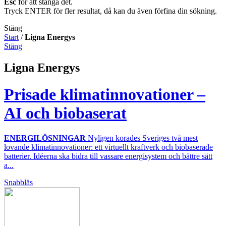
Esc
för att stänga det.
Tryck ENTER för fler resultat, då kan du även förfina din sökning.
Stäng
Start
/
Ligna Energys
Stäng
Ligna Energys
Prisade klimatinnovationer –
AI och biobaserat
ENERGILÖSNINGAR
Nyligen korades Sveriges två mest
lovande klimatinnovationer: ett virtuellt kraftverk och biobaserade
batterier. Idéerna ska bidra till vassare energisystem och bättre sätt
a...
Snabbläs