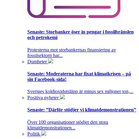
Senaste:
Storbanker öser in pengar i fossilbränslen
och petrokemi
Protesterna mot storbankernas finansiering av
fossilsektorn har...
Dumheter
Senaste:
Moderaterna har fixat klimatkrisen – på
sin Facebook-sida!
Sveriges koldioxidutsläpp är minus sex miljoner ton,...
Positiva nyheter
Senaste:
”Därför stödjer vi klimatdemonstrationen”
Över 100 organisationer stödjer den stora
klimatdemonstrationen...
Politik