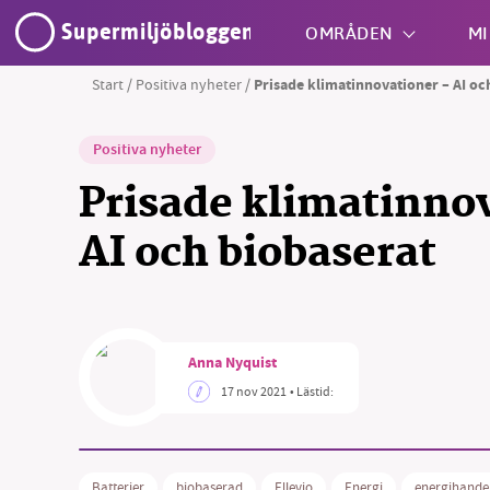
Supermiljöbloggen
OMRÅDEN
MI
Start
/
Positiva nyheter
/
Prisade klimatinnovationer – AI oc
Shift + S
Positiva nyheter
Prisade klimatinno
AI och biobaserat
SM
Anna Nyquist
nyhe
17 nov 2021
• Lästid:
Batterier
biobaserad
Ellevio
Energi
energihande