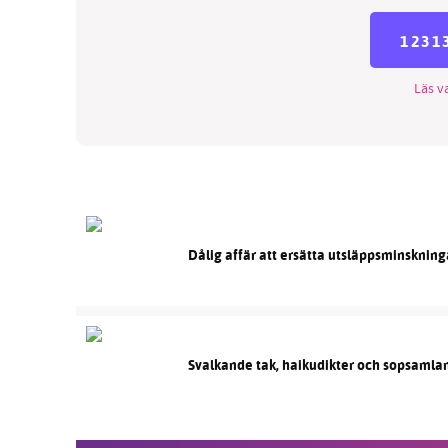
1231
Läs va
Dålig affär att ersätta utsläppsminskning
Svalkande tak, haikudikter och sopsamlan