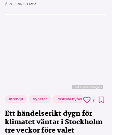
29 jul 2026
• Lästid:
Foto: Supermijöbloggen
Intervju
Nyheter
Positiva nyheter
7
Ett händelserikt dygn för
klimatet väntar i Stockholm
tre veckor före valet