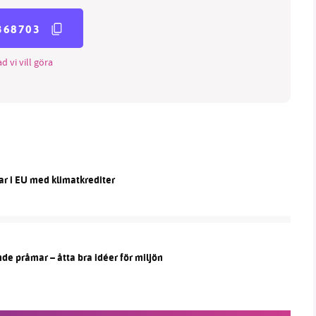
368703
d vi vill göra
ar i EU med klimatkrediter
de pråmar – åtta bra idéer för miljön