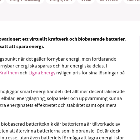
1231368703
Läs vad vi vill göra
ationer: ett virtuellt kraftverk och biobaserade batterier
.
ätt att spara energi.
gspunkt när det gäller förnybar energi, men fortfarande
rnybar energi ska sparas och hur energi ska delas. I
Krafthem
och
Ligna Energy
nyligen pris för sina lösningar på
 möjliggör smart energihandel i det allt mer decentraliserade
t elbilar, energilagring, solpaneler och uppvärmning kunna
ra energinätets effektivitet och stabilitet samt optimera
iobaserad batteriteknik där batterierna är tillverkade av
eten att återvinna batterierna som biobränsle. Det är dock
ntresse, utan även batteriets förmåga att lagra energi i stor