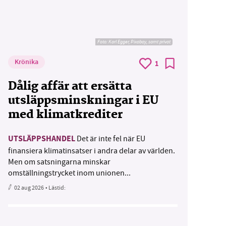
Foto:
Karl Egger, Pixabay, samt privat
Krönika
1
Dålig affär att ersätta
utsläppsminskningar i EU
med klimatkrediter
UTSLÄPPSHANDEL
Det är inte fel när EU
finansiera klimatinsatser i andra delar av världen.
Men om satsningarna minskar
omställningstrycket inom unionen...
02 aug 2026
• Lästid: