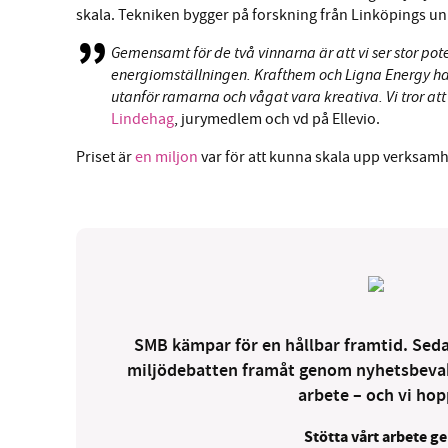
skala. Tekniken bygger på forskning från Linköpings uni
Gemensamt för de två vinnarna är att vi ser stor pot
energiomställningen. Krafthem och Ligna Energy har
utanför ramarna och vågat vara kreativa. Vi tror att 
Lindehag
, jurymedlem och vd på Ellevio.
Priset är
en miljon
var för att kunna skala upp verksam
SMB kämpar för en hållbar framtid. Sedan
miljödebatten framåt genom nyhetsbevakni
arbete – och vi hopp
Stötta vårt arbete ge