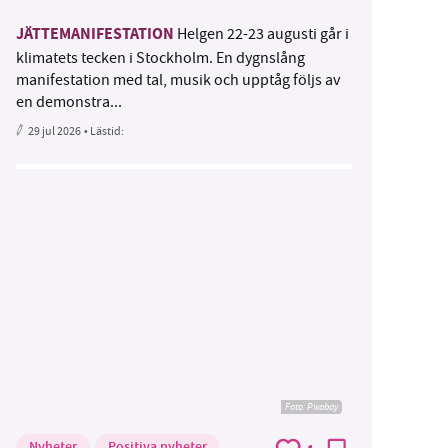
JÄTTEMANIFESTATION
Helgen 22-23 augusti går i
klimatets tecken i Stockholm. En dygnslång
manifestation med tal, musik och upptåg följs av
en demonstra...
29 jul 2026
• Lästid:
Foto:
Pixabay
Nyheter
Positiva nyheter