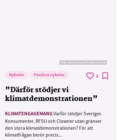
Foto:
Kevin Snyman/Pixabay Licence
Nyheter
Positiva nyheter
2
”Därför stödjer vi
klimatdemonstrationen”
KLIMATENGAGEMANG
Varför stödjer Sveriges
Konsumenter, RFSU och Clowner utan gränser
den stora klimatdemonstrationen? För att
klimatfrågan berör precis...