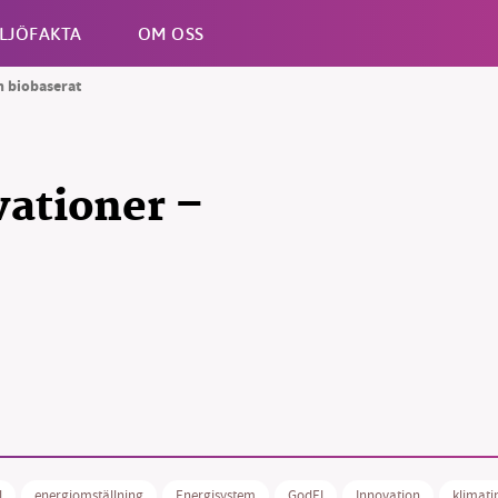
LJÖFAKTA
OM OSS
h biobaserat
Esc
vationer –
B kämpar för en hållbar framtid. Sedan starten 2010 har 
ideella redaktion drivit miljödebatten framåt genom
tsbevakning och granskningar. Nu vill vi utveckla vårt arb
och vi hoppas att du vill hjälpa oss.
Stötta vårt arbete genom att swisha en slant till
l
energiomställning
Energisystem
GodEl
Innovation
klimati