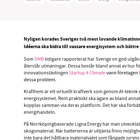
Nyligen korades Sveriges två mest lovande klimatinnov
Idéerna ska bidra till vassare
energisystem och bättre s
Som
SMB
tidigare rapporterat har Sverige en god utgån
återstår utmaningar. Dessa består bland annat av hur fö
innovationstävlingen
Startup 4 Climate
vann företagen
dessa problem.
Krafthem är ett virtuellt kraftverk som genom AI-teknik
energisystemet. Rent praktiskt ska ägare av bland anna
kopplas samman via deras plattform. Det här ska förbätt
energihandeln.
På Norrköpingbaserade Ligna Energy har man utvecklat b
skogsmaterial. När batterierna är uttjänta finns möjligh
inte bara det hållbara materialvalet som fångade juryns i