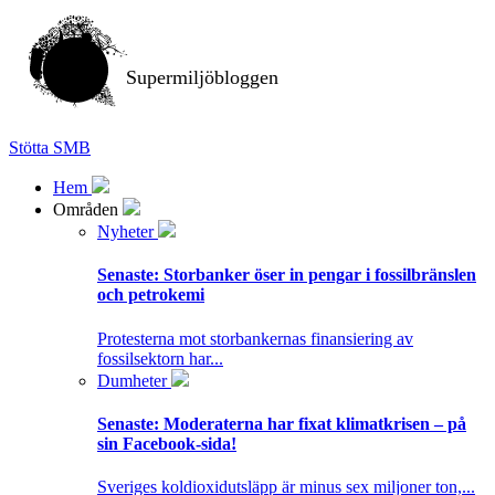
Supermiljöbloggen
Stötta SMB
Hem
Områden
Nyheter
Senaste:
Storbanker öser in pengar i fossilbränslen
och petrokemi
Protesterna mot storbankernas finansiering av
fossilsektorn har...
Dumheter
Senaste:
Moderaterna har fixat klimatkrisen – på
sin Facebook-sida!
Sveriges koldioxidutsläpp är minus sex miljoner ton,...