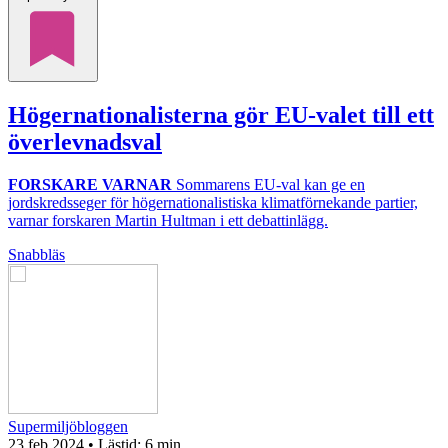
Högernationalisterna gör EU-valet till ett
överlevnadsval
FORSKARE VARNAR
Sommarens EU-val kan ge en
jordskredsseger för högernationalistiska klimatförnekande partier,
varnar forskaren Martin Hultman i ett debattinlägg.
Snabbläs
Supermiljöbloggen
23 feb 2024
• Lästid:
6 min