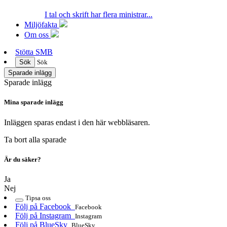
I tal och skrift har flera ministrar...
Miljöfakta
Om oss
Stötta SMB
Sök
Sök
Sparade inlägg
Sparade inlägg
Mina sparade inlägg
Inläggen sparas endast i den här webbläsaren.
Ta bort alla sparade
Är du säker?
Ja
Nej
Tipsa oss
Följ på Facebook
Facebook
Följ på Instagram
Instagram
Följ på BlueSky
BlueSky