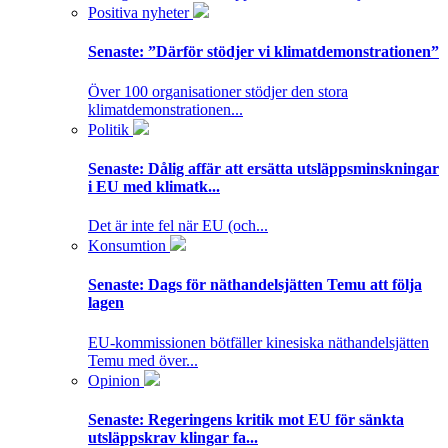
Positiva nyheter
Senaste:
”Därför stödjer vi klimatdemonstrationen”
Över 100 organisationer stödjer den stora
klimatdemonstrationen...
Politik
Senaste:
Dålig affär att ersätta utsläppsminskningar
i EU med klimatk...
Det är inte fel när EU (och...
Konsumtion
Senaste:
Dags för näthandelsjätten Temu att följa
lagen
EU-kommissionen bötfäller kinesiska näthandelsjätten
Temu med över...
Opinion
Senaste:
Regeringens kritik mot EU för sänkta
utsläppskrav klingar fa...