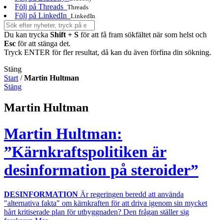
Följ på Threads
Threads
Följ på LinkedIn
LinkedIn
Du kan trycka
Shift + S
för att få fram sökfältet när som helst och
Esc
för att stänga det.
Tryck ENTER för fler resultat, då kan du även förfina din sökning.
Stäng
Start
/
Martin Hultman
Stäng
Martin Hultman
Martin Hultman:
”Kärnkraftspolitiken är
desinformation på steroider”
DESINFORMATION
Är regeringen beredd att använda
"alternativa fakta" om kärnkraften för att driva igenom sin mycket
hårt kritiserade plan för utbyggnaden? Den frågan ställer sig