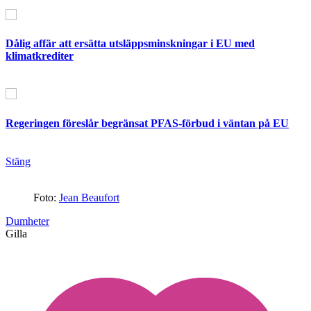
Dålig affär att ersätta utsläppsminskningar i EU med
klimatkrediter
Regeringen föreslår begränsat PFAS-förbud i väntan på EU
Stäng
Foto:
Jean Beaufort
Dumheter
Gilla