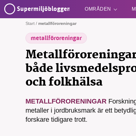
Supermiljöbloggen
OMRÅDEN
M
Start
/
metallföroreningar
metallföroreningar
Shift + S
Metallföroreningar
både livsmedelspr
och folkhälsa
SMB 
METALLFÖRORENINGAR
Forskning 
nyh
metaller i jordbruksmark är ett betydli
forskare tidigare trott.