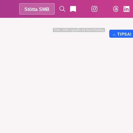
Stötta SMB
Foto:
chiến nguyễn bá from Pixabay
←
TIPSA!
r vår
vårt