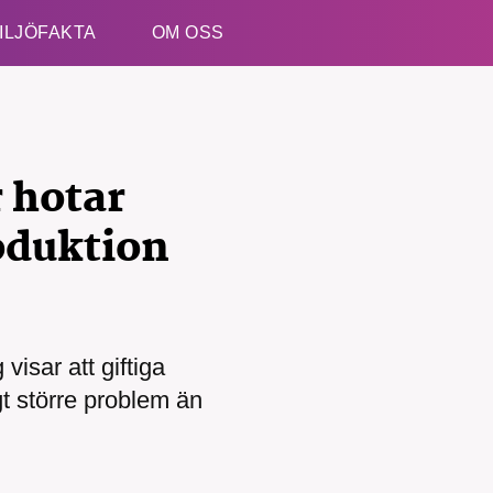
ILJÖFAKTA
OM OSS
Esc
 hotar
oduktion
kämpar för en hållbar framtid. Sedan starten 2010 ha
ideella redaktion drivit miljödebatten framåt genom
visar att giftiga
etsbevakning och granskningar. Nu vill vi utveckla 
gt större problem än
arbete – och vi hoppas att du vill hjälpa oss.
Stötta vårt arbete genom att swisha en slant till