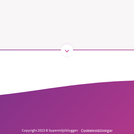
B kämpar för en hållbar framtid. Sedan starten 2010 har 
ideella redaktion drivit miljödebatten framåt genom
tsbevakning och granskningar. Nu vill vi utveckla vårt arb
och vi hoppas att du vill hjälpa oss.
Stötta vårt arbete genom att swisha en slant till
1231368703
Läs vad vi vill göra
Copyright 2023 © Supermiljöbloggen
Cookieinställningar