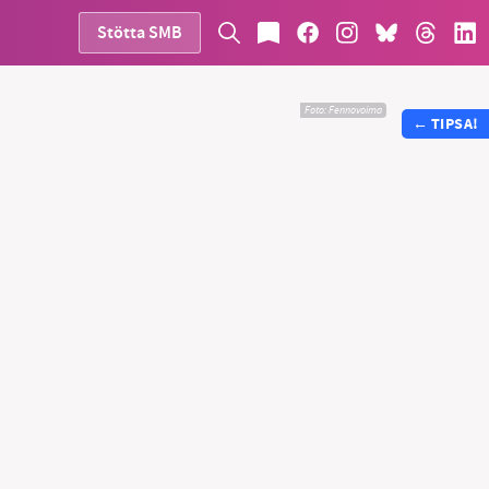
Stötta SMB
Foto:
Fennovoima
←
TIPSA!