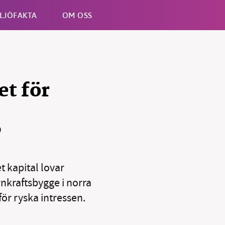
LJÖFAKTA
OM OSS
Esc
et för
”
t kapital lovar
rnkraftsbygge i norra
ör ryska intressen.