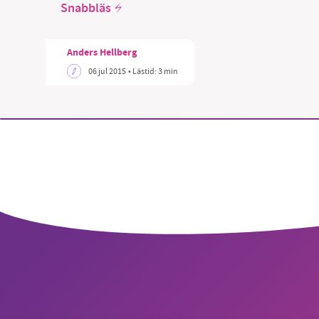
Snabbläs
Anders Hellberg
06 jul 2015
• Lästid:
3 min
SM
nyhe