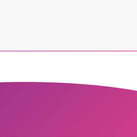
vår
ete –