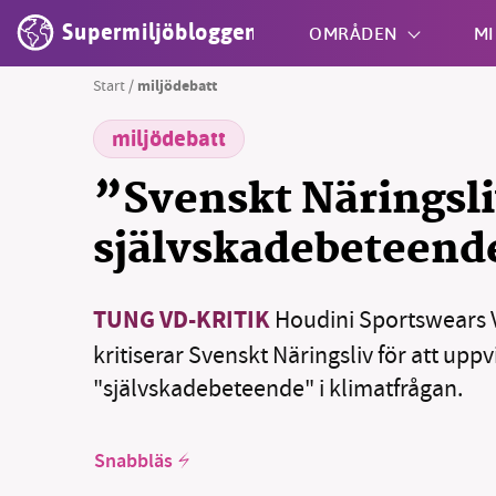
Supermiljöbloggen
OMRÅDEN
MI
Start
/
miljödebatt
miljödebatt
Shift + S
”Svenskt Näringsli
självskadebeteend
TUNG VD-KRITIK
Houdini Sportswears 
kritiserar Svenskt Näringsliv för att uppv
"självskadebeteende" i klimatfrågan.
Snabbläs