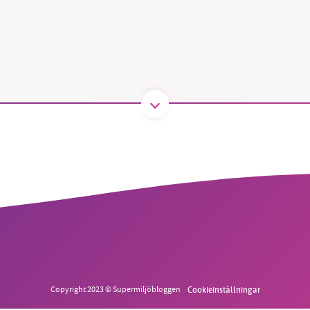
B kämpar för en hållbar framtid. Sedan starten 2010 har 
ideella redaktion drivit miljödebatten framåt genom
tsbevakning och granskningar. Nu vill vi utveckla vårt arb
och vi hoppas att du vill hjälpa oss.
Stötta vårt arbete genom att swisha en slant till
1231368703
Läs vad vi vill göra
Copyright 2023 © Supermiljöbloggen
Cookieinställningar