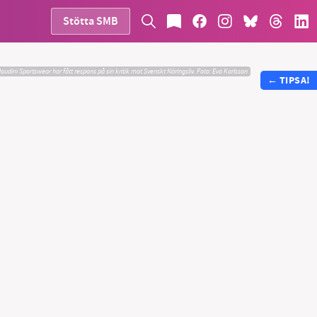
Stötta SMB
oudini Sportswear har fått respons på sin kritik mot Svenskt Näringsliv.
Foto: Eva Karlsson
←
TIPSA!