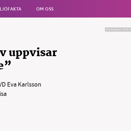
LJÖFAKTA
OM OSS
Eva Karlsson, VD för H
Esc
v uppvisar
e”
VD Eva Karlsson
isa