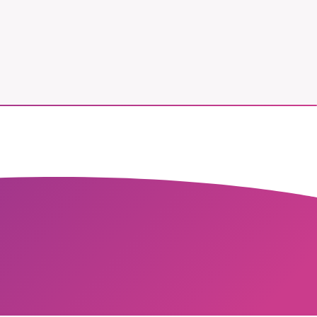
vår
ete –