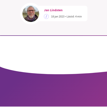
Jan Lindsten
18 jan 2023
• Lästid:
4 min
SM
nyhe