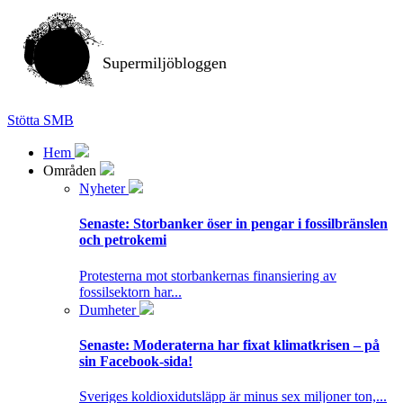
Supermiljöbloggen
Stötta SMB
Hem
Områden
Nyheter
Senaste:
Storbanker öser in pengar i fossilbränslen
och petrokemi
Protesterna mot storbankernas finansiering av
fossilsektorn har...
Dumheter
Senaste:
Moderaterna har fixat klimatkrisen – på
sin Facebook-sida!
Sveriges koldioxidutsläpp är minus sex miljoner ton,...