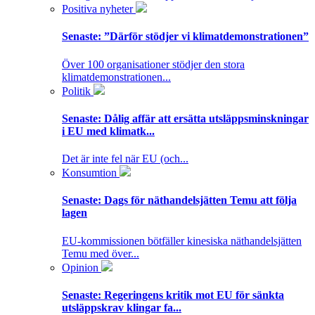
Positiva nyheter
Senaste:
”Därför stödjer vi klimatdemonstrationen”
Över 100 organisationer stödjer den stora
klimatdemonstrationen...
Politik
Senaste:
Dålig affär att ersätta utsläppsminskningar
i EU med klimatk...
Det är inte fel när EU (och...
Konsumtion
Senaste:
Dags för näthandelsjätten Temu att följa
lagen
EU-kommissionen bötfäller kinesiska näthandelsjätten
Temu med över...
Opinion
Senaste:
Regeringens kritik mot EU för sänkta
utsläppskrav klingar fa...