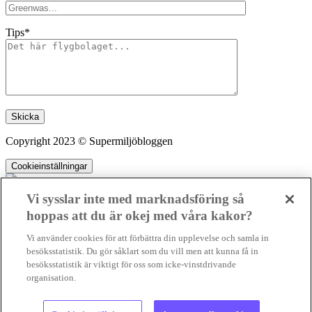
Tips*
Lämna detta fält tomt.
Copyright 2023 © Supermiljöbloggen
Cookieinställningar
Vi sysslar inte med marknadsföring så
hoppas att du är okej med våra kakor?
SMB kämpar för en hållbar framtid. Sedan starten 2010 har vår
Vi använder cookies för att förbättra din upplevelse och samla in
ideella redaktion drivit miljödebatten framåt genom nyhetsbevakning
besöksstatistik. Du gör såklart som du vill men att kunna få in
och granskningar. Nu vill vi utveckla vårt arbete – och vi hoppas att
besöksstatistik är viktigt för oss som icke-vinstdrivande
du vill hjälpa oss.
organisation.
Stötta vårt arbete genom att swisha en slant till