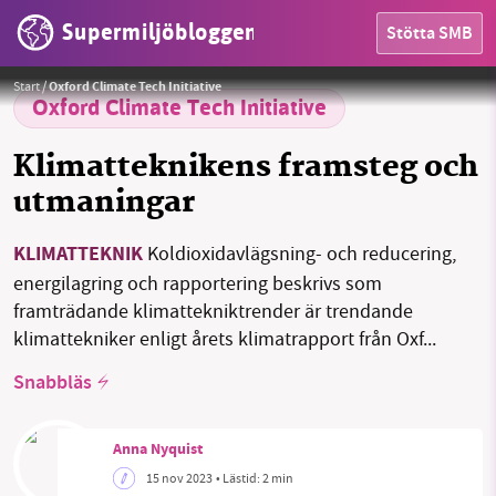
Supermiljöbloggen
Stötta SMB
HEM
Foto:
Albrecht Fietz / Pixabay
Start
/
Oxford Climate Tech Initiative
OMRÅDEN
Oxford Climate Tech Initiative
MILJÖFAKTA
Klimatteknikens framsteg och
utmaningar
OM OSS
KLIMATTEKNIK
Koldioxidavlägsning- och reducering,
energilagring och rapportering beskrivs som
Sök
Sparade inlägg
Tipsa oss
framträdande klimattekniktrender är trendande
klimattekniker enligt årets klimatrapport från Oxf...
Facebook
Instagram
BlueSky
Snabbläs
Threads
LinkedIn
Anna Nyquist
15 nov 2023
• Lästid:
2 min