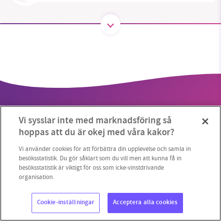
SMB kämpar för en hållbar framtid. Sedan
starten 2010 har vår ideella redaktion drivit
miljödebatten framåt genom
nyhetsbevakning och granskningar. Nu vill vi
utveckla vårt arbete – och vi hoppas att du
vill hjälpa oss.
Vi sysslar inte med marknadsföring så
Stötta vårt arbete genom att swisha en slant till
hoppas att du är okej med våra kakor?
1231368703
Vi använder cookies för att förbättra din upplevelse och samla in
Copyright 2023 © Supermiljöbloggen
Cookieinställningar
besöksstatistik. Du gör såklart som du vill men att kunna få in
besöksstatistik är viktigt för oss som icke-vinstdrivande
Läs vad vi vill göra
organisation.
Cookie-inställningar
Acceptera alla cookies