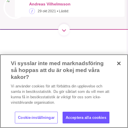
Andreas Vilhelmsson
29 okt 2021
• Lästid:
SMB kämpar för en hållbar framtid. Sedan
starten 2010 har vår ideella redaktion
drivit miljödebatten framåt genom
nyhetsbevakning och granskningar. Nu
vill vi utveckla vårt arbete – och vi
hoppas att du vill hjälpa oss.
Vi sysslar inte med marknadsföring
så hoppas att du är okej med våra
Stötta vårt arbete genom att swisha en slant till
kakor?
1231368703
Vi använder cookies för att förbättra din upplevelse och
samla in besöksstatistik. Du gör såklart som du vill men att
kunna få in besöksstatistik är viktigt för oss som icke-
Läs vad vi vill göra
vinstdrivande organisation.
Copyright 2023 © Supermiljöbloggen
Cookieinställningar
Cookie-inställningar
Acceptera alla cookies