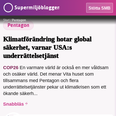
Supermiljöbloggen
Stötta SMB
HEM
Foto:
Bild av David Mark från Pixabay
Start
/
Pentagon
Pentagon
OMRÅDEN
MILJÖFAKTA
Klimatförändring hotar global
säkerhet, varnar USA:s
OM OSS
underrättelsetjänst
COP26
En varmare värld är också en mer våldsam
Sök
Sparade inlägg
Tipsa oss
och osäker värld. Det menar Vita huset som
tillsammans med Pentagon och flera
Facebook
Instagram
BlueSky
underrättelsetjänster pekar ut klimatkrisen som ett
ökande säkerh...
Threads
LinkedIn
Snabbläs