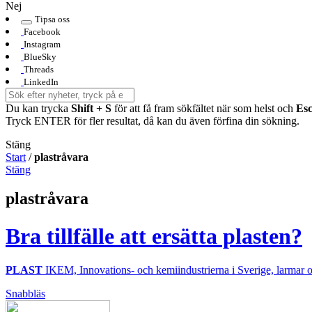
Nej
Tipsa oss
Facebook
Instagram
BlueSky
Threads
LinkedIn
Du kan trycka
Shift + S
för att få fram sökfältet när som helst och
Es
Tryck ENTER för fler resultat, då kan du även förfina din sökning.
Stäng
Start
/
plastråvara
Stäng
plastråvara
Bra tillfälle att ersätta plasten?
PLAST
IKEM, Innovations- och kemiindustrierna i Sverige, larmar om 
Snabbläs