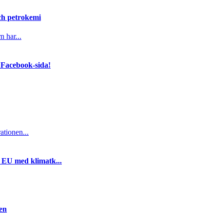
och petrokemi
n har...
 Facebook-sida!
ationen...
i EU med klimatk...
gen