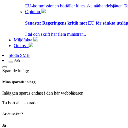
EU-kommissionen bötfäller kinesiska näthandelsjätten T
Opinion
Senaste:
Regeringens kritik mot EU för sänkta utsläpp
I tal och skrift har flera ministrar...
Miljöfakta
Om oss
Stötta SMB
Sök
Sparade inlägg
Mina sparade inlägg
Inläggen sparas endast i den här webbläsaren.
Ta bort alla sparade
Är du säker?
Ja