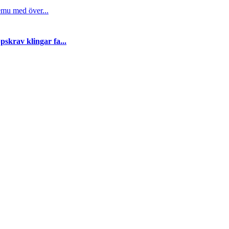
emu med över...
skrav klingar fa...