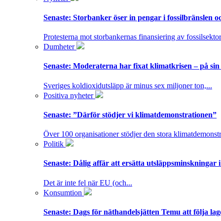
Senaste:
Storbanker öser in pengar i fossilbränslen 
Protesterna mot storbankernas finansiering av fossilsektor
Dumheter
Senaste:
Moderaterna har fixat klimatkrisen – på sin
Sveriges koldioxidutsläpp är minus sex miljoner ton,...
Positiva nyheter
Senaste:
”Därför stödjer vi klimatdemonstrationen”
Över 100 organisationer stödjer den stora klimatdemonstr
Politik
Senaste:
Dålig affär att ersätta utsläppsminskningar 
Det är inte fel när EU (och...
Konsumtion
Senaste:
Dags för näthandelsjätten Temu att följa la