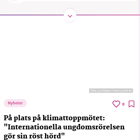
Threads
LinkedIn
SMB kämpar för en hållbar framtid. Sedan
starten 2010 har vår ideella redaktion drivit
miljödebatten framåt genom
nyhetsbevakning och granskningar. Nu vill vi
utveckla vårt arbete – och vi hoppas att du
vill hjälpa oss.
Stötta vårt arbete genom att swisha en slant till
Foto:
Luc Viatour / www.Lucnix.be
1231368703
Nyheter
0
Läs vad vi vill göra
På plats på klimattoppmötet:
"Internationella ungdomsrörelsen
gör sin röst hörd"