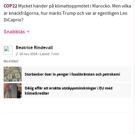
COP22
Mycket händer på klimattoppmötet i Marocko. Men vilka
är knäckfrågorna, hur märks Trump och var är egentligen Leo
DiCaprio?
Snabbläs
Beatrice Rindevall
18 nov 2016
• Lästid:
7 min
RELATERAT
Storbanker öser in pengar i fossilbränslen och petrokemi
Dålig affär att ersätta utsläppsminskningar i EU med
klimatkrediter