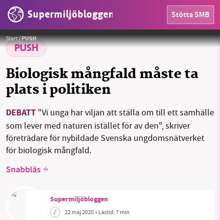
Supermiljöbloggen
Stötta SMB
Foto:
Kristina Paukshtite / Pexels
Start
/
PUSH
PUSH
HEM
Biologisk mångfald måste ta
OMRÅDEN
plats i politiken
MILJÖFAKTA
DEBATT
"Vi unga har viljan att ställa om till ett samhälle
som lever med naturen istället för av den", skriver
OM OSS
företrädare för nybildade Svenska ungdomsnätverket
för biologisk mångfald.
Snabbläs
Sök
Sparade inlägg
Tipsa oss
Facebook
Instagram
BlueSky
Supermiljöbloggen
22 maj 2020
• Lästid:
7 min