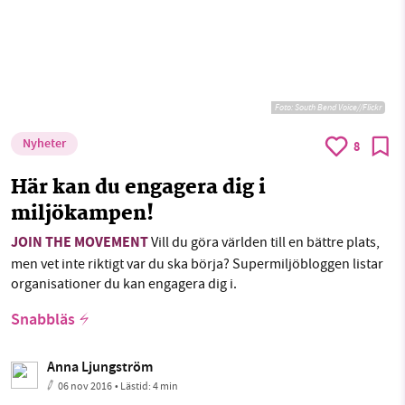
Foto:
South Bend Voice//Flickr
Nyheter
8
Här kan du engagera dig i
miljökampen!
JOIN THE MOVEMENT
Vill du göra världen till en bättre plats,
men vet inte riktigt var du ska börja? Supermiljöbloggen listar
organisationer du kan engagera dig i.
Snabbläs
Anna Ljungström
06 nov 2016
• Lästid:
4 min