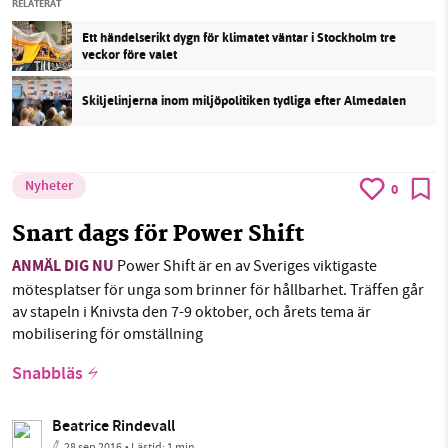
RELATERAT
Ett händelserikt dygn för klimatet väntar i Stockholm tre
veckor före valet
Skiljelinjerna inom miljöpolitiken tydliga efter Almedalen
Nyheter
0
Snart dags för Power Shift
ANMÄL DIG NU
Power Shift är en av Sveriges viktigaste
mötesplatser för unga som brinner för hållbarhet. Träffen går
av stapeln i Knivsta den 7-9 oktober, och årets tema är
mobilisering för omställning
Snabbläs
Beatrice Rindevall
28 sep 2016
• Lästid:
1 min