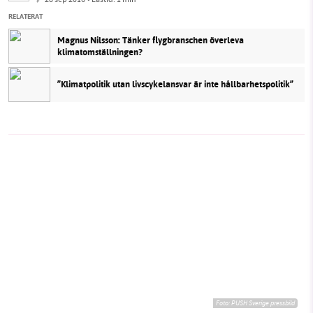
RELATERAT
Magnus Nilsson: Tänker flygbranschen överleva
klimatomställningen?
”Klimatpolitik utan livscykelansvar är inte hållbarhetspolitik”
Foto:
PUSH Sverige pressbild