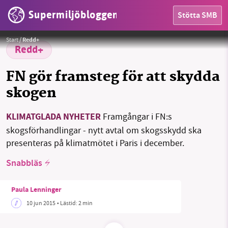
Supermiljöbloggen
Stötta SMB
HEM
Foto:
Chemical Engineer
Start
/
Redd+
OMRÅDEN
Redd+
MILJÖFAKTA
FN gör framsteg för att skydda
skogen
OM OSS
KLIMATGLADA NYHETER
Framgångar i FN:s
skogsförhandlingar - nytt avtal om skogsskydd ska
Sök
Sparade inlägg
Tipsa oss
presenteras på klimatmötet i Paris i december.
Snabbläs
Facebook
Instagram
BlueSky
Paula Lenninger
Threads
LinkedIn
10 jun 2015
• Lästid:
2 min