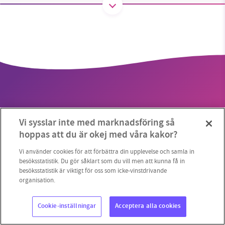
SMB kämpar för en hållbar framtid. Sedan
starten 2010 har vår ideella redaktion drivit
miljödebatten framåt genom
nyhetsbevakning och granskningar. Nu vill vi
utveckla vårt arbete – och vi hoppas att du
vill hjälpa oss.
Vi sysslar inte med marknadsföring så
Stötta vårt arbete genom att swisha en slant till
hoppas att du är okej med våra kakor?
Copyright 2023 © Supermiljöbloggen
Cookieinställningar
1231368703
Vi använder cookies för att förbättra din upplevelse och samla in
besöksstatistik. Du gör såklart som du vill men att kunna få in
besöksstatistik är viktigt för oss som icke-vinstdrivande
Läs vad vi vill göra
organisation.
Cookie-inställningar
Acceptera alla cookies