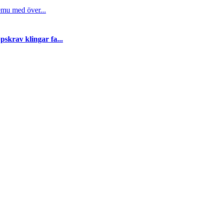
emu med över...
skrav klingar fa...