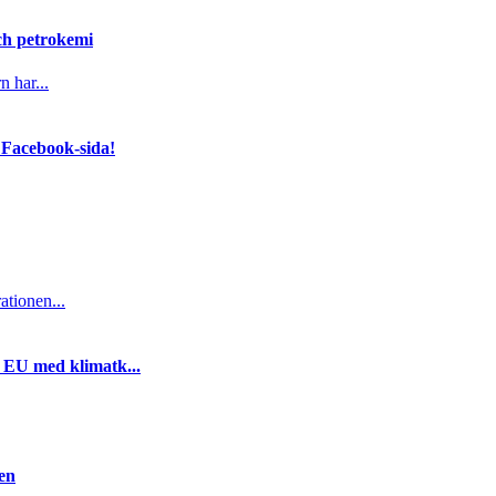
och petrokemi
n har...
 Facebook-sida!
ationen...
i EU med klimatk...
gen