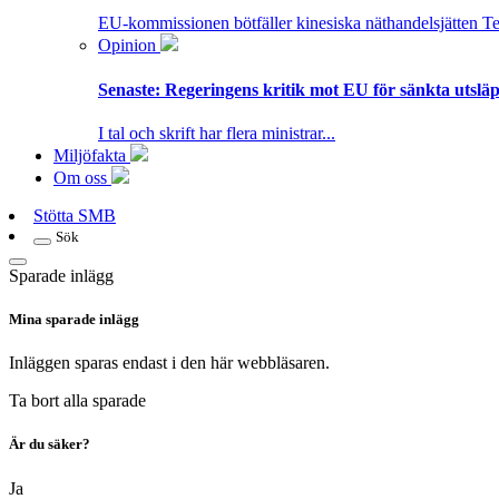
EU-kommissionen bötfäller kinesiska näthandelsjätten T
Opinion
Senaste:
Regeringens kritik mot EU för sänkta utsläpp
I tal och skrift har flera ministrar...
Miljöfakta
Om oss
Stötta SMB
Sök
Sparade inlägg
Mina sparade inlägg
Inläggen sparas endast i den här webbläsaren.
Ta bort alla sparade
Är du säker?
Ja