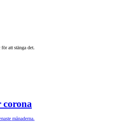
c
för att stänga det.
r corona
senaste månaderna.