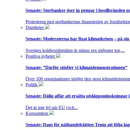
Senaste:
Storbanker öser in pengar i fossilbränslen 
Protesterna mot storbankernas finansiering av fossilsektor
Dumheter
Senaste:
Moderaterna har fixat klimatkrisen – på sin
Sveriges koldioxidutsläpp är minus sex miljoner ton,...
Positiva nyheter
Senaste:
”Därför stödjer vi klimatdemonstrationen”
Över 100 organisationer stödjer den stora klimatdemonstr
Politik
Senaste:
Dålig affär att ersätta utsläppsminskningar 
Det är inte fel när EU (och...
Konsumtion
Senaste:
Dags för näthandelsjätten Temu att följa la