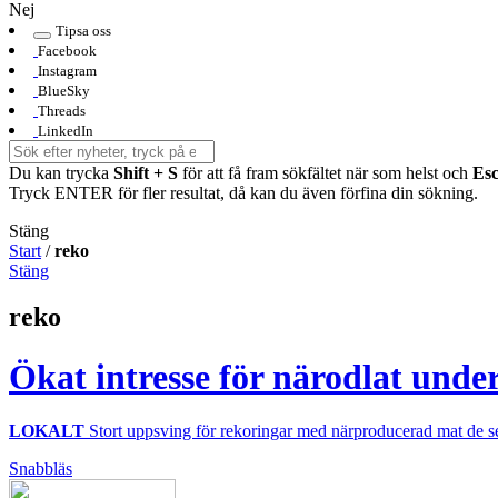
Nej
Tipsa oss
Facebook
Instagram
BlueSky
Threads
LinkedIn
Du kan trycka
Shift + S
för att få fram sökfältet när som helst och
Es
Tryck ENTER för fler resultat, då kan du även förfina din sökning.
Stäng
Start
/
reko
Stäng
reko
Ökat intresse för närodlat unde
LOKALT
Stort uppsving för rekoringar med närproducerad mat de 
Snabbläs