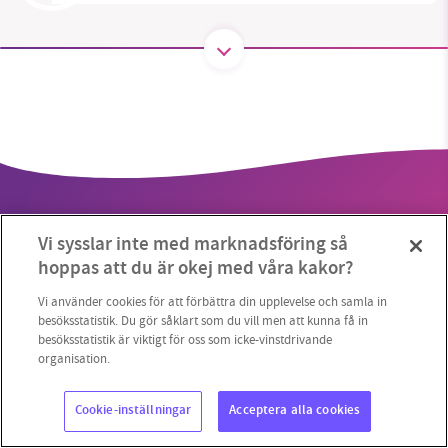
SMB kämpar för en hållbar framtid. Sedan
starten 2010 har vår ideella redaktion drivit
miljödebatten framåt genom
nyhetsbevakning och granskningar. Nu vill vi
utveckla vårt arbete – och vi hoppas att du
vill hjälpa oss.
Vi sysslar inte med marknadsföring så
Stötta vårt arbete genom att swisha en slant till
hoppas att du är okej med våra kakor?
1231368703
Vi använder cookies för att förbättra din upplevelse och samla in
Copyright 2023 © Supermiljöbloggen
Cookieinställningar
besöksstatistik. Du gör såklart som du vill men att kunna få in
besöksstatistik är viktigt för oss som icke-vinstdrivande
Läs vad vi vill göra
organisation.
Cookie-inställningar
Acceptera alla cookies