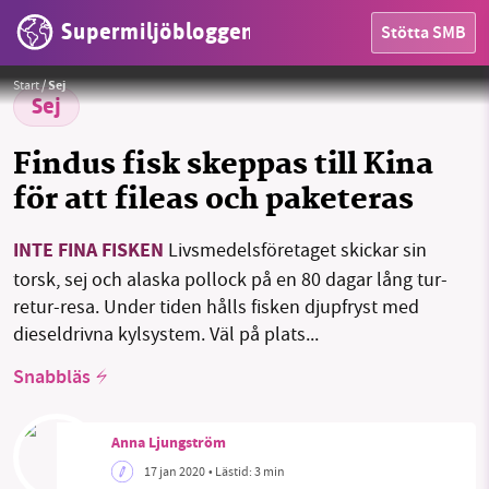
Supermiljöbloggen
Stötta SMB
HEM
Foto:
ElasticComputeFarm
Start
/
Sej
OMRÅDEN
Sej
MILJÖFAKTA
Findus fisk skeppas till Kina
för att fileas och paketeras
OM OSS
INTE FINA FISKEN
Livsmedelsföretaget skickar sin
torsk, sej och alaska pollock på en 80 dagar lång tur-
Sök
Sparade inlägg
Tipsa oss
retur-resa. Under tiden hålls fisken djupfryst med
dieseldrivna kylsystem. Väl på plats...
Facebook
Instagram
BlueSky
Snabbläs
Threads
LinkedIn
Anna Ljungström
17 jan 2020
• Lästid:
3 min