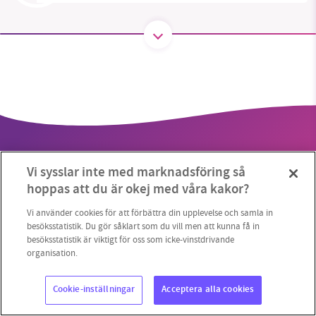
SMB kämpar för en hållbar framtid. Sedan
starten 2010 har vår ideella redaktion drivit
miljödebatten framåt genom
nyhetsbevakning och granskningar. Nu vill vi
utveckla vårt arbete – och vi hoppas att du
vill hjälpa oss.
Vi sysslar inte med marknadsföring så
Stötta vårt arbete genom att swisha en slant till
hoppas att du är okej med våra kakor?
1231368703
Vi använder cookies för att förbättra din upplevelse och samla in
Copyright 2023 © Supermiljöbloggen
Cookieinställningar
besöksstatistik. Du gör såklart som du vill men att kunna få in
besöksstatistik är viktigt för oss som icke-vinstdrivande
Läs vad vi vill göra
organisation.
Cookie-inställningar
Acceptera alla cookies