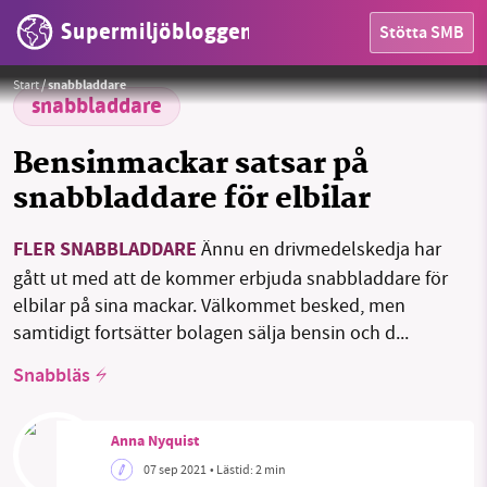
Supermiljöbloggen
Stötta SMB
HEM
Foto:
stux från Pixabay
Start
/
snabbladdare
OMRÅDEN
snabbladdare
MILJÖFAKTA
Bensinmackar satsar på
snabbladdare för elbilar
OM OSS
FLER SNABBLADDARE
Ännu en drivmedelskedja har
gått ut med att de kommer erbjuda snabbladdare för
Sök
Sparade inlägg
Tipsa oss
elbilar på sina mackar. Välkommet besked, men
samtidigt fortsätter bolagen sälja bensin och d...
Facebook
Instagram
BlueSky
Snabbläs
Threads
LinkedIn
Anna Nyquist
07 sep 2021
• Lästid:
2 min