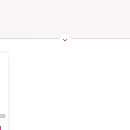
1231368703
Läs vad vi vill göra
adio