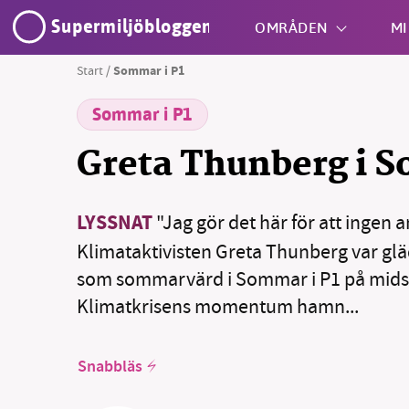
Supermiljöbloggen
OMRÅDEN
MI
Start
/
Sommar i P1
Sommar i P1
Shift + S
Greta Thunberg i S
LYSSNAT
"Jag gör det här för att ingen 
Klimataktivisten Greta Thunberg var glä
SM
som sommarvärd i Sommar i P1 på mi
Klimatkrisens momentum hamn...
nyhe
Snabbläs