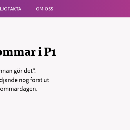
LJÖFAKTA
OM OSS
Esc
ommar i P1
annan gör det".
djande nog först ut
B kämpar för en hållbar framtid. Sedan starten 2010 har 
dsommardagen.
ideella redaktion drivit miljödebatten framåt genom
tsbevakning och granskningar. Nu vill vi utveckla vårt arb
och vi hoppas att du vill hjälpa oss.
Stötta vårt arbete genom att swisha en slant till