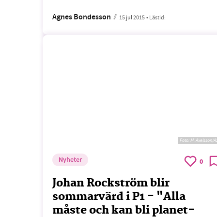
Agnes Bondesson
15 jul 2015
• Lästid:
Foto:
M. Axelsson/A
Nyheter
0
Johan Rockström blir
sommarvärd i P1 - "Alla
måste och kan bli planet­