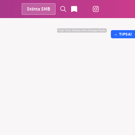
Stötta SMB
Foto:
Foto: Mattias Ahlm/Sveriges Radio
←
TIPSA!
vår
ete –