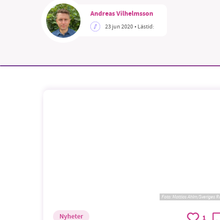
Andreas Vilhelmsson
23 jun 2020
• Lästid:
Foto:
Mattias Ahlm/Sveriges R
Nyheter
1