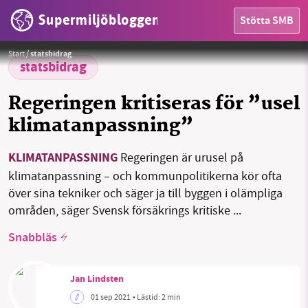
Supermiljöbloggen
Stötta SMB
Ökade risker för översvämningar möts bemöts nu med nedskärningar i budgeten.
Foto:
Hermann / Pixabay
License
Start
/
statsbidrag
HEM
statsbidrag
OMRÅDEN
Regeringen kritiseras för ”usel
klimatanpassning”
MILJÖFAKTA
OM OSS
KLIMATANPASSNING
Regeringen är urusel på
klimatanpassning – och kommunpolitikerna kör ofta
över sina tekniker och säger ja till byggen i olämpliga
områden, säger Svensk försäkrings kritiske ...
Sök
Sparade inlägg
Tipsa oss
Snabbläs
Facebook
Instagram
BlueSky
Jan Lindsten
Threads
LinkedIn
01 sep 2021
• Lästid:
2 min