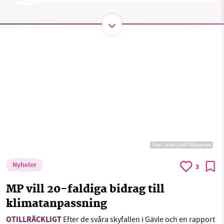
SMB kämpar för en hållbar framtid. Sedan
starten 2010 har vår ideella redaktion drivit
miljödebatten framåt genom
nyhetsbevakning och granskningar. Nu vill vi
utveckla vårt arbete – och vi hoppas att du
vill hjälpa oss.
Stötta vårt arbete genom att swisha en slant till
Foto:
Johan Schiff/Miljöpartiet
1231368703
Nyheter
3
Läs vad vi vill göra
MP vill 20-faldiga bidrag till
klimatanpassning
OTILLRÄCKLIGT
Efter de svåra skyfallen i Gävle och en rapport