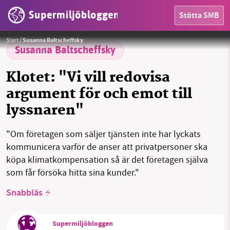
Supermiljöbloggen
Stötta SMB
HEM
Start
/
Susanna Baltscheffsky
OMRÅDEN
Susanna Baltscheffsky
MILJÖFAKTA
Klotet: "Vi vill redovisa
argument för och emot till
OM OSS
lyssnaren"
"Om företagen som säljer tjänsten inte har lyckats
Sök
Sparade inlägg
Tipsa oss
kommunicera varför de anser att privatpersoner ska
köpa klimatkompensation så är det företagen själva
Facebook
Instagram
BlueSky
som får försöka hitta sina kunder."
Snabbläs
Threads
LinkedIn
Supermiljöbloggen