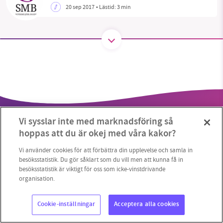
20 sep 2017
• Lästid:
3 min
SMB kämpar för en hållbar framtid. Sedan
starten 2010 har vår ideella redaktion drivit
miljödebatten framåt genom
nyhetsbevakning och granskningar. Nu vill vi
utveckla vårt arbete – och vi hoppas att du
vill hjälpa oss.
Vi sysslar inte med marknadsföring så
Stötta vårt arbete genom att swisha en slant till
hoppas att du är okej med våra kakor?
1231368703
Vi använder cookies för att förbättra din upplevelse och samla in
besöksstatistik. Du gör såklart som du vill men att kunna få in
besöksstatistik är viktigt för oss som icke-vinstdrivande
Läs vad vi vill göra
Copyright 2023 © Supermiljöbloggen
Cookieinställningar
organisation.
Cookie-inställningar
Acceptera alla cookies