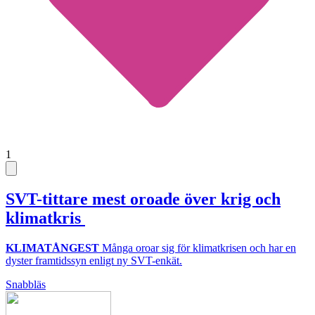
1
SVT-tittare mest oroade över krig och
klimatkris
KLIMATÅNGEST
Många oroar sig för klimatkrisen och har en
dyster framtidssyn enligt ny SVT-enkät.
Snabbläs