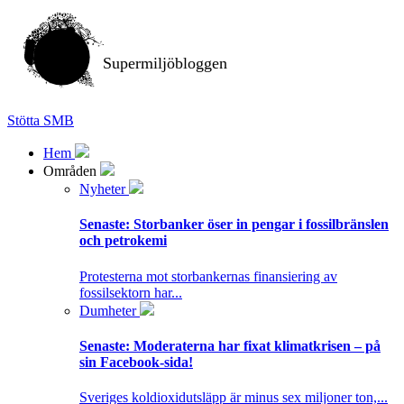
Supermiljöbloggen
Stötta SMB
Hem
Områden
Nyheter
Senaste:
Storbanker öser in pengar i fossilbränslen
och petrokemi
Protesterna mot storbankernas finansiering av
fossilsektorn har...
Dumheter
Senaste:
Moderaterna har fixat klimatkrisen – på
sin Facebook-sida!
Sveriges koldioxidutsläpp är minus sex miljoner ton,...