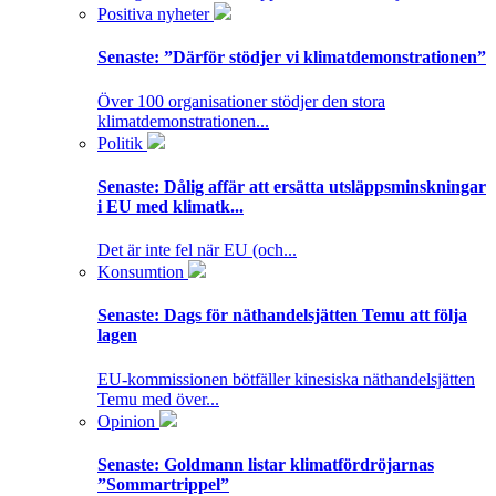
Positiva nyheter
Senaste:
”Därför stödjer vi klimatdemonstrationen”
Över 100 organisationer stödjer den stora
klimatdemonstrationen...
Politik
Senaste:
Dålig affär att ersätta utsläppsminskningar
i EU med klimatk...
Det är inte fel när EU (och...
Konsumtion
Senaste:
Dags för näthandelsjätten Temu att följa
lagen
EU-kommissionen bötfäller kinesiska näthandelsjätten
Temu med över...
Opinion
Senaste:
Goldmann listar klimatfördröjarnas
”Sommartrippel”