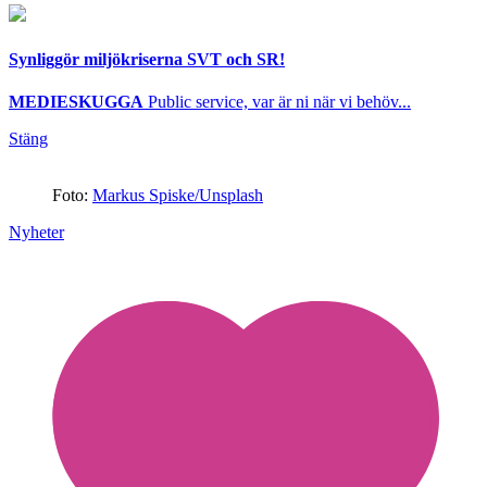
Synliggör miljökriserna SVT och SR!
MEDIESKUGGA
Public service, var är ni när vi behöv...
Stäng
Foto:
Markus Spiske/Unsplash
Nyheter