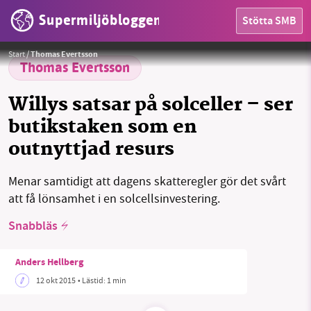
Supermiljöbloggen
Stötta SMB
HEM
Foto:
Stefan Nilsson
Start
/
Thomas Evertsson
OMRÅDEN
Thomas Evertsson
MILJÖFAKTA
Willys satsar på solceller – ser
butikstaken som en
OM OSS
outnyttjad resurs
Menar samtidigt att dagens skatteregler gör det svårt
Sök
Sparade inlägg
Tipsa oss
att få lönsamhet i en solcellsinvestering.
Snabbläs
Facebook
Instagram
BlueSky
Anders Hellberg
Threads
LinkedIn
12 okt 2015
• Lästid:
1 min