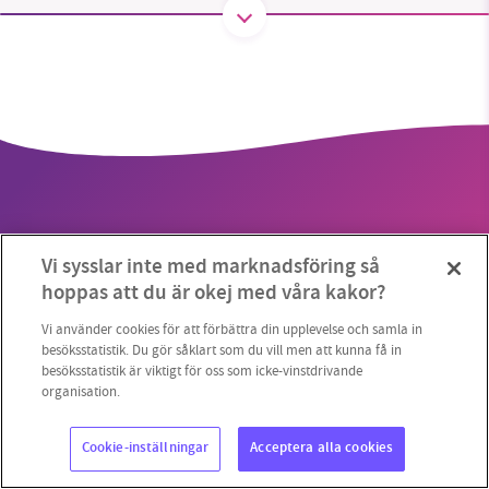
SMB kämpar för en hållbar framtid. Sedan
starten 2010 har vår ideella redaktion drivit
miljödebatten framåt genom
nyhetsbevakning och granskningar. Nu vill vi
utveckla vårt arbete – och vi hoppas att du
vill hjälpa oss.
Vi sysslar inte med marknadsföring så
Stötta vårt arbete genom att swisha en slant till
hoppas att du är okej med våra kakor?
Copyright 2023 © Supermiljöbloggen
Cookieinställningar
1231368703
Vi använder cookies för att förbättra din upplevelse och samla in
besöksstatistik. Du gör såklart som du vill men att kunna få in
besöksstatistik är viktigt för oss som icke-vinstdrivande
Läs vad vi vill göra
organisation.
Cookie-inställningar
Acceptera alla cookies