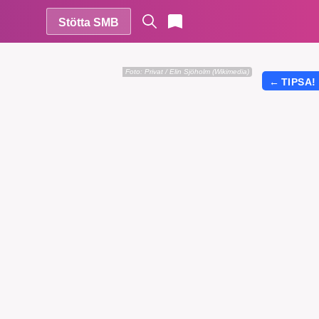
Stötta SMB
Foto:
Privat / Elin Sjöholm (Wikimedia)
←
TIPSA!
r vår
vårt