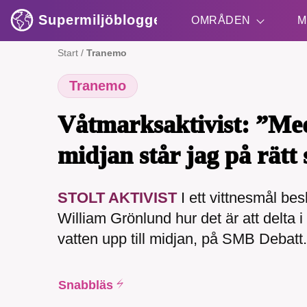
Supermiljöbloggen
OMRÅDEN
M
Start
/
Tranemo
Tranemo
Shift + S
Våtmarksaktivist: ”Med 
midjan står jag på rätt 
STOLT AKTIVIST
I ett vittnesmål bes
SMB 
William Grönlund hur det är att delta 
nyh
vatten upp till midjan, på SMB Debatt.
Snabbläs