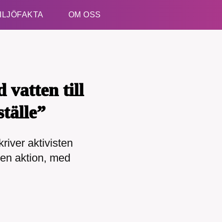
ILJÖFAKTA
OM OSS
Esc
vatten till
ställe”
kriver aktivisten
kämpar för en hållbar framtid. Sedan starten 2010 ha
i en aktion, med
ideella redaktion drivit miljödebatten framåt genom
etsbevakning och granskningar. Nu vill vi utveckla 
arbete – och vi hoppas att du vill hjälpa oss.
Stötta vårt arbete genom att swisha en slant till