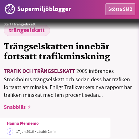
Supermiljöbloggen
Stötta SMB
Foto:
Mats Halldin (CC BY 3.0)
Start
/
trängselskatt
trängselskatt
HEM
Trängselskatten innebär
OMRÅDEN
fortsatt trafikminskning
MILJÖFAKTA
TRAFIK OCH TRÄNGSELSKATT
2005 införandes
OM OSS
Stockholms trängselskatt och sedan dess har trafiken
fortsatt att minska. Enligt Trafikverkets nya rapport har
trafiken minskat med fem procent sedan...
Sök
Sparade inlägg
Tipsa oss
Snabbläs
Facebook
Instagram
BlueSky
Hanna Flennemo
17 jun 2016
• Lästid:
2 min
Threads
LinkedIn