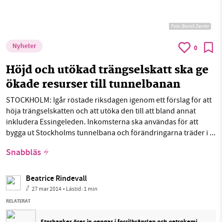
Foto:
Benoît Derrier
Nyheter
0
Höjd och utökad trängselskatt ska ge
ökade resurser till tunnelbanan
STOCKHOLM: Igår röstade riksdagen igenom ett förslag för att
höja trängselskatten och att utöka den till att bland annat
inkludera Essingeleden. Inkomsterna ska användas för att
bygga ut Stockholms tunnelbana och förändringarna träder i ...
Snabbläs
Beatrice Rindevall
27 mar 2014
• Lästid:
1 min
RELATERAT
Storbanker öser in pengar i fossilbränslen och petrokemi