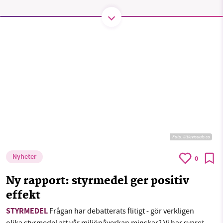
SMB kämpar för en hållbar framtid. Sedan
starten 2010 har vår ideella redaktion drivit
miljödebatten framåt genom
nyhetsbevakning och granskningar. Nu vill vi
utveckla vårt arbete – och vi hoppas att du
vill hjälpa oss.
Stötta vårt arbete genom att swisha en slant till
Foto:
littlevisuals.co
1231368703
Nyheter
0
Läs vad vi vill göra
Ny rapport: styrmedel ger positiv
effekt
STYRMEDEL
Frågan har debatterats flitigt - gör verkligen