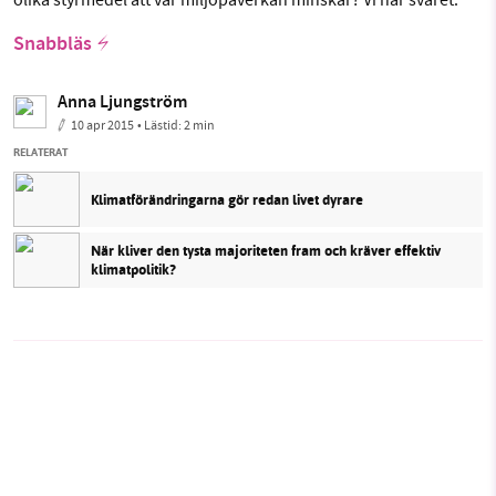
olika styrmedel att vår miljöpåverkan minskar? Vi har svaret.
Snabbläs
Anna Ljungström
10 apr 2015
• Lästid:
2 min
RELATERAT
Klimatförändringarna gör redan livet dyrare
När kliver den tysta majoriteten fram och kräver effektiv
klimatpolitik?